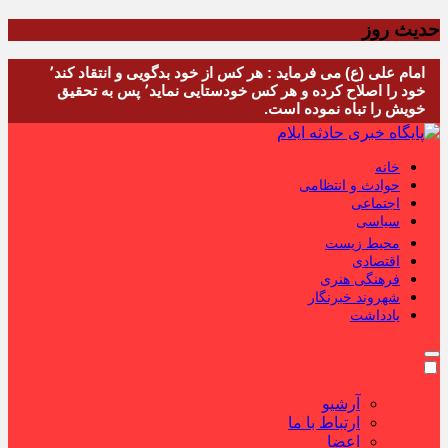
حدیث روز
امام علی (ع) می فرماید : هر کس از خود بدگویی و انتقاد کند٬
خود را اصلاح کرده و هر کس خودستایی نماید٬ پس به تحقیق
خویش را تباه نموده است.
خانه
حوادث و انتظامی
اجتماعی
سیاسی
محیط زیست
اقتصادی
فرهنگی هنری
شهروند خبرنگار
یادداشت
آرشیو
ارتباط با ما
اعضا