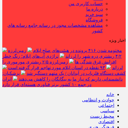
حساب کاربری من
درباره ما
سبد خرید
فروشگاه
مشاهده مشخصات مجوز در رسانه جامع رسانه های
کشور
اخبار ویژه
مختومه شدن ۴۱۶ پرونده در هیئت‌های صلح ایلام
زمین‌لرزه
۴/۲ ریشتری دره شهر را لرزاند
تراژدی آب‌های ایلام؛ زنگ خطر
افزایش غرق شدگی ها
زمین‌لرزه ۲/۵ ریشتری مورموری را
لرزاند
۹۳ نقطه در استان ایلام مورد تهاجم قرار گرفته است
کشف دستگاه فلزیاب در آبدانان / یک متهم دستگیر شد
پزشکیان:
دانشمندانی داریم که نیاز ما به بیگانگان را کاهش می‌دهند
ایران
در جمع ۱۰ کشور برتر فناوری هسته‌ای قرار دارد
خانه
حوادث و انتظامی
اجتماعی
سیاسی
محیط زیست
اقتصادی
فرهنگی هنری