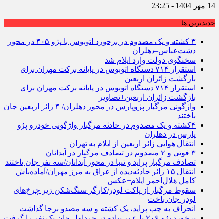
14 مهر 1404 - 23:25
جديدترين ها
۳ کشته و یک مصدوم در برخورد اتوبوس با پژو ۴۰۵ در محور
دشت‌عباس–دهلران
سخنگوی دولت وارد ایلام شد
استقرار ۷۱۴ دستگاه اتوبوس در پایانه برکت مهران برای
بازگشت زائران اربعین
استقرار ۷۱۴ دستگاه اتوبوس در پایانه برکت مهران برای
بازگشت زائران اربعین+تصاویر
واژگونی مرگبار پژوپارس در محور دهلران/ ۴ زائر اربعین جان
باختند
۴کشته و یک مصدوم در حادثه مرگبار واژگونی خودرو پژو
پارس در دهلران
انتقال هوایی زائر اربعین از ایلام به تهران
۳ فوتی و ۲ مصدوم در تصادف مرگبار در آبدانان
تصادف مرگبار پراید و تیبا در محور آبدانان/سه نفر جان باختند
انتقال ۱۵ زائر حادثه‌دیده از عراق به مرز مهران/آماده‌باش
کامل هلال‌احمر ایلام+عکس
سقوط مرگبار از پاکت لودر/کارگر سنگ‌شکن زیر چرخ‌های
لودر جان باخت
انحراف به چپ پراید، یک کشته و سه مصدو برجا گذاشت
برخورد پژو ۲۰۶ با عابر پیاده در چرداول جان یک نفر را گرفت