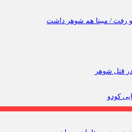
 رفت / مبینا هم شوهر داشت
در قتل شوهر
ایی کودو