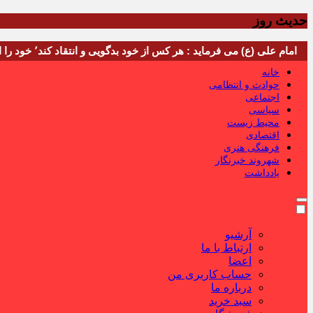
حدیث روز
امام علی (ع) می فرماید : هر کس از خود بدگویی و انتقاد کند٬ خود را اصلاح کرده و هر کس خودستایی نماید٬ پس به تحقیق خویش را تباه نموده است.
خانه
حوادث و انتظامی
اجتماعی
سیاسی
محیط زیست
اقتصادی
فرهنگی هنری
شهروند خبرنگار
یادداشت
آرشیو
ارتباط با ما
اعضا
حساب کاربری من
درباره ما
سبد خرید