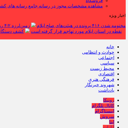
فروشگاه
مشاهده مشخصات مجوز در رسانه جامع رسانه های کش
اخبار ویژه
مختومه شدن ۴۱۶ پرونده در هیئت‌های صلح ایلام
زمین‌لرزه ۴/۲ ریشتری دره شهر را لرزاند
نقطه در استان ایلام مورد تهاجم قرار گرفته است
کشف دستگاه ف
خانه
حوادث و انتظامی
اجتماعی
سیاسی
محیط زیست
اقتصادی
فرهنگی هنری
شهروند خبرنگار
یادداشت
روبیکا
کانال تلگرام
اینستاگرام
سروش
ایتا
آپارات