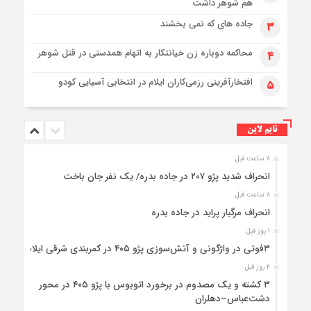
هم شوهر داشت
جاده های که نمی بخشند
۳
محاکمه دوباره زن خیانتکار به اتهام همدستی در قتل شوهر
۴
افتخارآفرینی رزمی‌کاران ایلام در انتخابی آسیایی کودو
۵
تایم لاین
۸ ساعت قبل
انحراف شدید پژو ۲۰۷ در جاده بدره/ یک نفر جان باخت
۸ ساعت قبل
انحراف مرگبار پراید در جاده بدره
۱ روز قبل
۳فوتی در واژگونی و آتش‌سوزی پژو ۴۰۵ در کمربندی شرقی ایلام
۴ روز قبل
۳ کشته و یک مصدوم در برخورد اتوبوس با پژو ۴۰۵ در محور
دشت‌عباس–دهلران