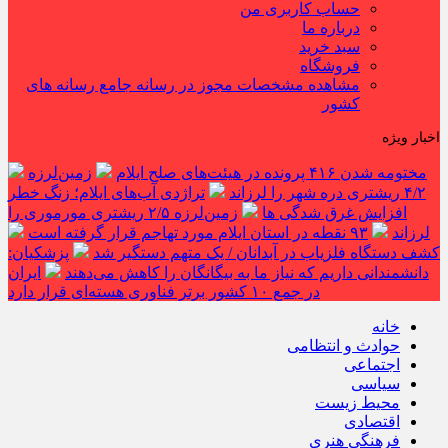
حساب کاربری من
درباره ما
سبد خرید
فروشگاه
مشاهده مشخصات مجوز در رسانه جامع رسانه های
کشور
اخبار ویژه
مختومه شدن ۴۱۶ پرونده در هیئت‌های صلح ایلام
زمین‌لرزه
۴/۲ ریشتری دره شهر را لرزاند
تراژدی آب‌های ایلام؛ زنگ خطر
افزایش غرق شدگی ها
زمین‌لرزه ۲/۵ ریشتری مورموری را
لرزاند
۹۳ نقطه در استان ایلام مورد تهاجم قرار گرفته است
کشف دستگاه فلزیاب در آبدانان / یک متهم دستگیر شد
پزشکیان:
دانشمندانی داریم که نیاز ما به بیگانگان را کاهش می‌دهند
ایران
در جمع ۱۰ کشور برتر فناوری هسته‌ای قرار دارد
خانه
حوادث و انتظامی
اجتماعی
سیاسی
محیط زیست
اقتصادی
فرهنگی هنری