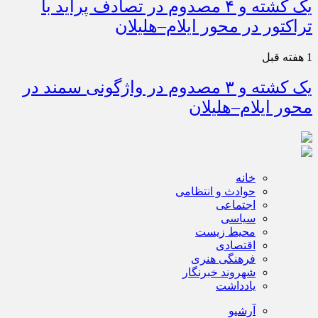
یک کشته و ۴ مصدوم در تصادف پراید با
تراکتور در محور ایلام–هلیلان
1 هفته قبل
یک کشته و ۳ مصدوم در واژگونی سمند در
محور ایلام–هلیلان
خانه
حوادث و انتظامی
اجتماعی
سیاسی
محیط زیست
اقتصادی
فرهنگی هنری
شهروند خبرنگار
یادداشت
آرشیو