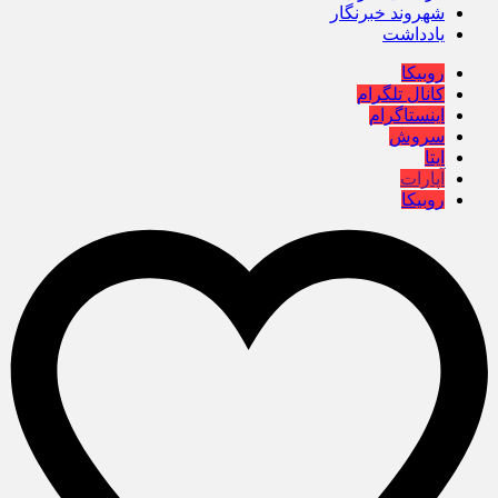
شهروند خبرنگار
یادداشت
روبیکا
کانال تلگرام
اینستاگرام
سروش
ایتا
آپارات
روبیکا