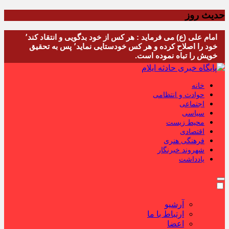
حدیث روز
امام علی (ع) می فرماید : هر کس از خود بدگویی و انتقاد کند٬
خود را اصلاح کرده و هر کس خودستایی نماید٬ پس به تحقیق
خویش را تباه نموده است.
خانه
حوادث و انتظامی
اجتماعی
سیاسی
محیط زیست
اقتصادی
فرهنگی هنری
شهروند خبرنگار
یادداشت
آرشیو
ارتباط با ما
اعضا