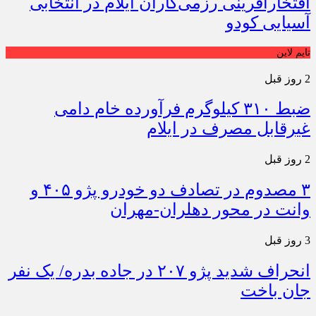
افتخارآفرینی رزمی‌کاران ایلام در انتخابی
آسیایی کودو
تایم لاین
2 روز قبل
ضبط ۳۱۰ کیلوگرم فرآورده خام دامی
غیرقابل مصرف در ایلام
2 روز قبل
۳ مصدوم در تصادف دو خودرو پژو ۴۰۵ و
وانت در محور دهلران-مهران
3 روز قبل
انحراف شدید پژو ۲۰۷ در جاده بدره/ یک نفر
جان باخت