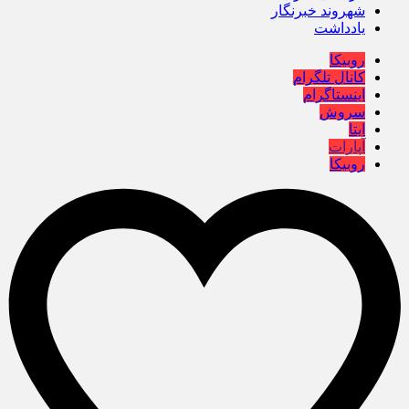
شهروند خبرنگار
یادداشت
روبیکا
کانال تلگرام
اینستاگرام
سروش
ایتا
آپارات
روبیکا