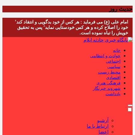
حدیث روز
امام علی (ع) می فرماید : هر کس از خود بدگویی و انتقاد کند٬
خود را اصلاح کرده و هر کس خودستایی نماید٬ پس به تحقیق
خویش را تباه نموده است.
خانه
حوادث و انتظامی
اجتماعی
سیاسی
محیط زیست
اقتصادی
فرهنگی هنری
شهروند خبرنگار
یادداشت
آرشیو
ارتباط با ما
اعضا