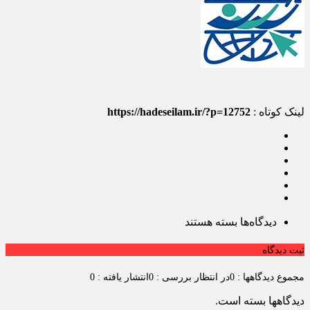
لینک کوتاه :
https://hadeseilam.ir/?p=12752
برای
دیدگاه‌ها
بسته هستند
مشاهده
مشخصات
ثبت دیدگاه
مجوز
در
مجموع دیدگاهها : 0
در انتظار بررسی : 0
انتشار یافته : 0
رسانه
جامع
دیدگاهها بسته است.