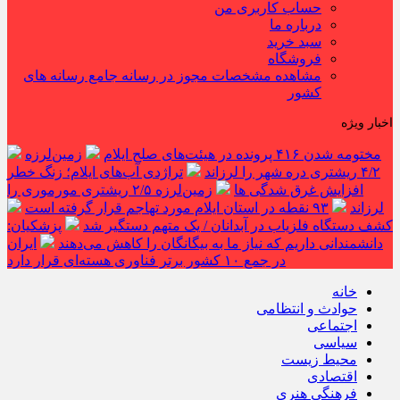
حساب کاربری من
درباره ما
سبد خرید
فروشگاه
مشاهده مشخصات مجوز در رسانه جامع رسانه های
کشور
اخبار ویژه
مختومه شدن ۴۱۶ پرونده در هیئت‌های صلح ایلام
زمین‌لرزه
۴/۲ ریشتری دره شهر را لرزاند
تراژدی آب‌های ایلام؛ زنگ خطر
افزایش غرق شدگی ها
زمین‌لرزه ۲/۵ ریشتری مورموری را
لرزاند
۹۳ نقطه در استان ایلام مورد تهاجم قرار گرفته است
کشف دستگاه فلزیاب در آبدانان / یک متهم دستگیر شد
پزشکیان:
دانشمندانی داریم که نیاز ما به بیگانگان را کاهش می‌دهند
ایران
در جمع ۱۰ کشور برتر فناوری هسته‌ای قرار دارد
خانه
حوادث و انتظامی
اجتماعی
سیاسی
محیط زیست
اقتصادی
فرهنگی هنری