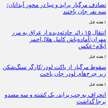
تصادف مرگبار پراید و تیبا در محور آبدانان/
سه نفر جان باختند
1 هفته قبل
انتقال ۱۵ زائر حادثه‌دیده از عراق به مرز
مهران/آماده‌باش کامل هلال‌احمر
ایلام+عکس
1 هفته قبل
سقوط مرگبار از پاکت لودر/کارگر سنگ‌شکن
زیر چرخ‌های لودر جان باخت
1 هفته قبل
انحراف به چپ پراید، یک کشته و سه مصدو
برجا گذاشت