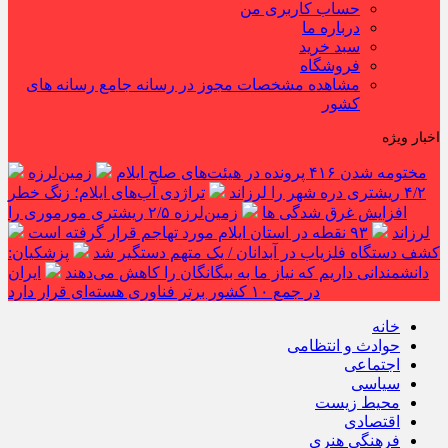
حساب کاربری من
درباره ما
سبد خرید
فروشگاه
مشاهده مشخصات مجوز در رسانه جامع رسانه های
کشور
اخبار ویژه
مختومه شدن ۴۱۶ پرونده در هیئت‌های صلح ایلام
زمین‌لرزه
۴/۲ ریشتری دره شهر را لرزاند
تراژدی آب‌های ایلام؛ زنگ خطر
افزایش غرق شدگی ها
زمین‌لرزه ۲/۵ ریشتری مورموری را
لرزاند
۹۳ نقطه در استان ایلام مورد تهاجم قرار گرفته است
کشف دستگاه فلزیاب در آبدانان / یک متهم دستگیر شد
پزشکیان:
دانشمندانی داریم که نیاز ما به بیگانگان را کاهش می‌دهند
ایران
در جمع ۱۰ کشور برتر فناوری هسته‌ای قرار دارد
خانه
حوادث و انتظامی
اجتماعی
سیاسی
محیط زیست
اقتصادی
فرهنگی هنری