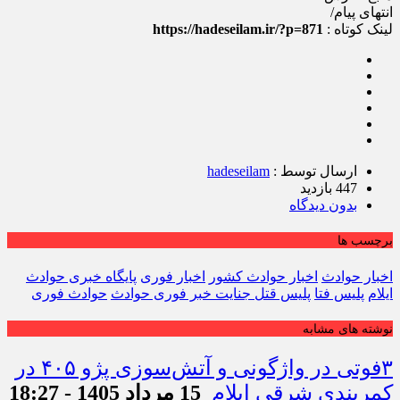
انتهای پیام/
لینک کوتاه :
https://hadeseilam.ir/?p=871
ارسال توسط :
hadeseilam
447 بازدید
بدون دیدگاه
برچسب ها
اخبار حوادث
اخبار حوادث کشور
اخبار فوری
پایگاه خبری حوادث
ایلام
پلیس فتا
پلیس قتل جنایت خبر فوری حوادث
حوادث فوری
نوشته های مشابه
۳فوتی در واژگونی و آتش‌سوزی پژو ۴۰۵ در
کمربندی شرقی ایلام
15 مرداد 1405 - 18:27