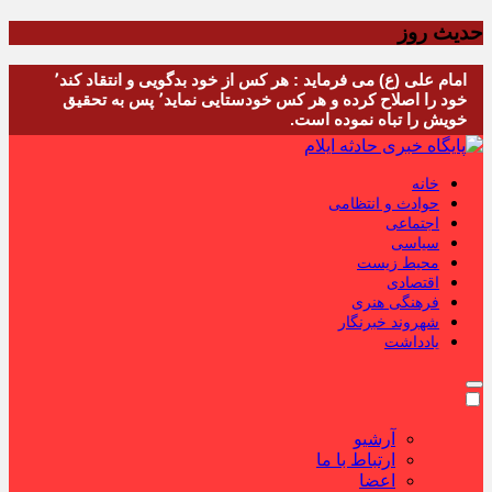
حدیث روز
امام علی (ع) می فرماید : هر کس از خود بدگویی و انتقاد کند٬
خود را اصلاح کرده و هر کس خودستایی نماید٬ پس به تحقیق
خویش را تباه نموده است.
خانه
حوادث و انتظامی
اجتماعی
سیاسی
محیط زیست
اقتصادی
فرهنگی هنری
شهروند خبرنگار
یادداشت
آرشیو
ارتباط با ما
اعضا