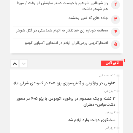
راز شیطانی شوهرم با دوست دختر سابقش لو رفت / مبینا
۲
هم شوهر داشت
جاده های که نمی بخشند
۳
محاکمه دوباره زن خیانتکار به اتهام همدستی در قتل شوهر
۴
افتخارآفرینی رزمی‌کاران ایلام در انتخابی آسیایی کودو
۵
تایم لاین
۱۵ ساعت قبل
۳فوتی در واژگونی و آتش‌سوزی پژو ۴۰۵ در کمربندی شرقی ایلام
۳ روز قبل
۳ کشته و یک مصدوم در برخورد اتوبوس با پژو ۴۰۵ در محور
دشت‌عباس–دهلران
۴ روز قبل
سخنگوی دولت وارد ایلام شد
۶ روز قبل