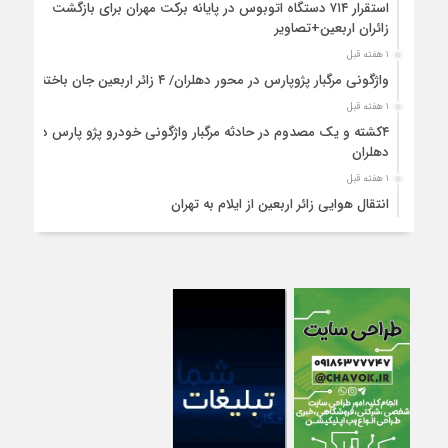
استقرار ۷۱۴ دستگاه اتوبوس در پایانه برکت مهران برای بازگشت
زائران اربعین+تصاویر
۱ هفته قبل
واژگونی مرگبار پژوپارس در محور دهلران/ ۴ زائر اربعین جان باختند
۱ هفته قبل
۴کشته و یک مصدوم در حادثه مرگبار واژگونی خودرو پژو پارس در
دهلران
۱ هفته قبل
انتقال هوایی زائر اربعین از ایلام به تهران
۱ هفته قبل
۳ فوتی و ۲ مصدوم در تصادف مرگبار در آبدانان
۱ هفته قبل
تصادف مرگبار پراید و تیبا در محور آبدانان/سه نفر جان باختند
۱ هفته قبل
انتقال ۱۵ زائر حادثه‌دیده از عراق به مرز مهران/آماده‌باش کامل
هلال‌احمر ایلام+عکس
۱ هفته قبل
سقوط مرگبار از پاکت لودر/کارگر سنگ‌شکن زیر چرخ‌های لودر جان