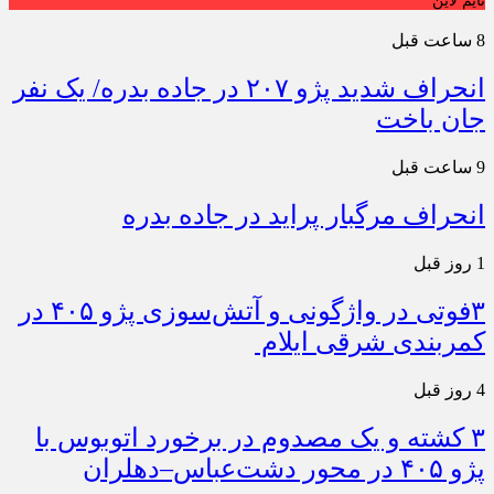
تایم لاین
8 ساعت قبل
انحراف شدید پژو ۲۰۷ در جاده بدره/ یک نفر
جان باخت
9 ساعت قبل
انحراف مرگبار پراید در جاده بدره
1 روز قبل
۳فوتی در واژگونی و آتش‌سوزی پژو ۴۰۵ در
کمربندی شرقی ایلام
4 روز قبل
۳ کشته و یک مصدوم در برخورد اتوبوس با
پژو ۴۰۵ در محور دشت‌عباس–دهلران