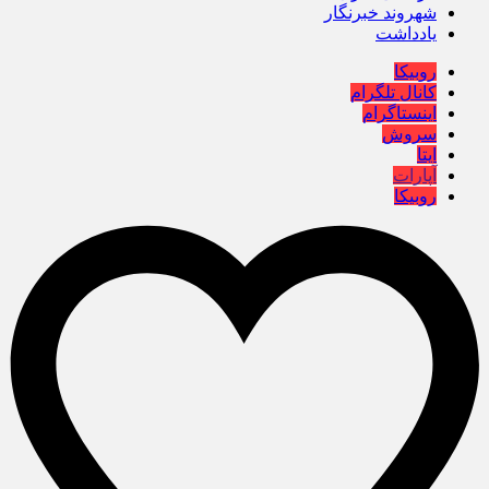
شهروند خبرنگار
یادداشت
روبیکا
کانال تلگرام
اینستاگرام
سروش
ایتا
آپارات
روبیکا