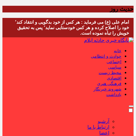
حدیث روز
امام علی (ع) می فرماید : هر کس از خود بدگویی و انتقاد کند٬
خود را اصلاح کرده و هر کس خودستایی نماید٬ پس به تحقیق
خویش را تباه نموده است.
خانه
حوادث و انتظامی
اجتماعی
سیاسی
محیط زیست
اقتصادی
فرهنگی هنری
شهروند خبرنگار
یادداشت
آرشیو
ارتباط با ما
اعضا