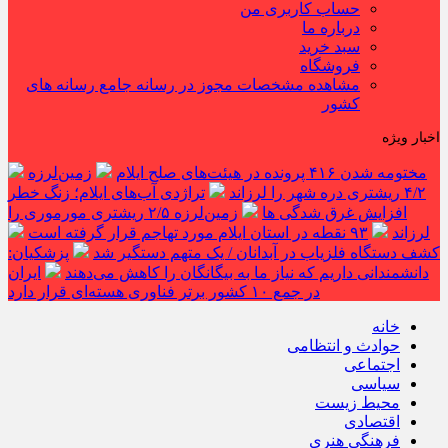
حساب کاربری من
درباره ما
سبد خرید
فروشگاه
مشاهده مشخصات مجوز در رسانه جامع رسانه های
کشور
اخبار ویژه
مختومه شدن ۴۱۶ پرونده در هیئت‌های صلح ایلام
زمین‌لرزه
۴/۲ ریشتری دره شهر را لرزاند
تراژدی آب‌های ایلام؛ زنگ خطر
افزایش غرق شدگی ها
زمین‌لرزه ۲/۵ ریشتری مورموری را
لرزاند
۹۳ نقطه در استان ایلام مورد تهاجم قرار گرفته است
کشف دستگاه فلزیاب در آبدانان / یک متهم دستگیر شد
پزشکیان:
دانشمندانی داریم که نیاز ما به بیگانگان را کاهش می‌دهند
ایران
در جمع ۱۰ کشور برتر فناوری هسته‌ای قرار دارد
خانه
حوادث و انتظامی
اجتماعی
سیاسی
محیط زیست
اقتصادی
فرهنگی هنری