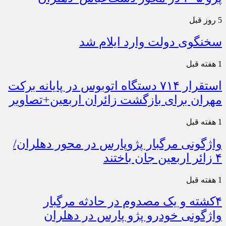
5 روز قبل
سخنگوی دولت وارد ایلام شد
1 هفته قبل
استقرار ۷۱۴ دستگاه اتوبوس در پایانه برکت
مهران برای بازگشت زائران اربعین+تصاویر
1 هفته قبل
واژگونی مرگبار پژوپارس در محور دهلران/
۴ زائر اربعین جان باختند
1 هفته قبل
۴کشته و یک مصدوم در حادثه مرگبار
واژگونی خودرو پژو پارس در دهلران