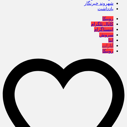
شهروند خبرنگار
یادداشت
روبیکا
کانال تلگرام
اینستاگرام
سروش
ایتا
آپارات
روبیکا