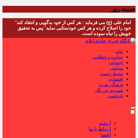
حدیث روز
امام علی (ع) می فرماید : هر کس از خود بدگویی و انتقاد کند٬
خود را اصلاح کرده و هر کس خودستایی نماید٬ پس به تحقیق
خویش را تباه نموده است.
خانه
حوادث و انتظامی
اجتماعی
سیاسی
محیط زیست
اقتصادی
فرهنگی هنری
شهروند خبرنگار
یادداشت
آرشیو
ارتباط با ما
اعضا