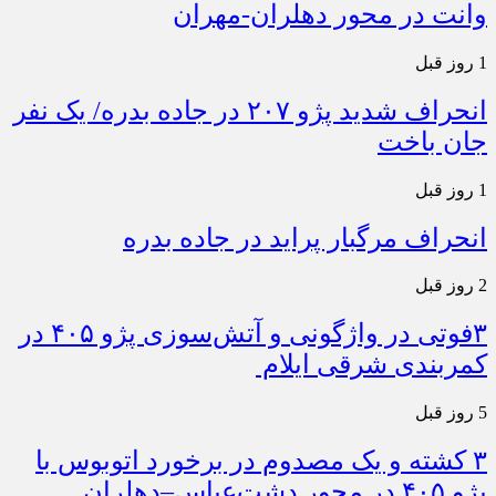
وانت در محور دهلران-مهران
1 روز قبل
انحراف شدید پژو ۲۰۷ در جاده بدره/ یک نفر
جان باخت
1 روز قبل
انحراف مرگبار پراید در جاده بدره
2 روز قبل
۳فوتی در واژگونی و آتش‌سوزی پژو ۴۰۵ در
کمربندی شرقی ایلام
5 روز قبل
۳ کشته و یک مصدوم در برخورد اتوبوس با
پژو ۴۰۵ در محور دشت‌عباس–دهلران