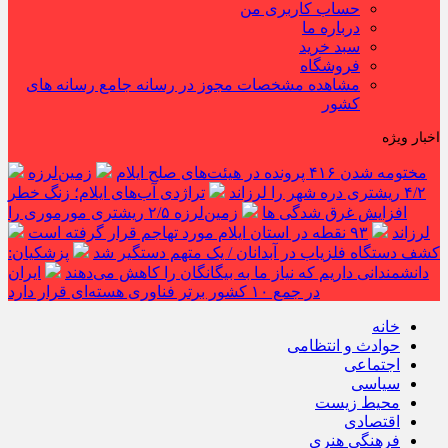
حساب کاربری من
درباره ما
سبد خرید
فروشگاه
مشاهده مشخصات مجوز در رسانه جامع رسانه های
کشور
اخبار ویژه
مختومه شدن ۴۱۶ پرونده در هیئت‌های صلح ایلام
زمین‌لرزه
۴/۲ ریشتری دره شهر را لرزاند
تراژدی آب‌های ایلام؛ زنگ خطر
افزایش غرق شدگی ها
زمین‌لرزه ۲/۵ ریشتری مورموری را
لرزاند
۹۳ نقطه در استان ایلام مورد تهاجم قرار گرفته است
کشف دستگاه فلزیاب در آبدانان / یک متهم دستگیر شد
پزشکیان:
دانشمندانی داریم که نیاز ما به بیگانگان را کاهش می‌دهند
ایران
در جمع ۱۰ کشور برتر فناوری هسته‌ای قرار دارد
خانه
حوادث و انتظامی
اجتماعی
سیاسی
محیط زیست
اقتصادی
فرهنگی هنری