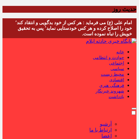
حدیث روز
امام علی (ع) می فرماید : هر کس از خود بدگویی و انتقاد کند٬
خود را اصلاح کرده و هر کس خودستایی نماید٬ پس به تحقیق
خویش را تباه نموده است.
خانه
حوادث و انتظامی
اجتماعی
سیاسی
محیط زیست
اقتصادی
فرهنگی هنری
شهروند خبرنگار
یادداشت
آرشیو
ارتباط با ما
اعضا