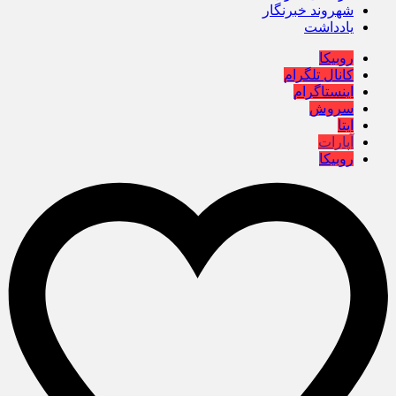
شهروند خبرنگار
یادداشت
روبیکا
کانال تلگرام
اینستاگرام
سروش
ایتا
آپارات
روبیکا