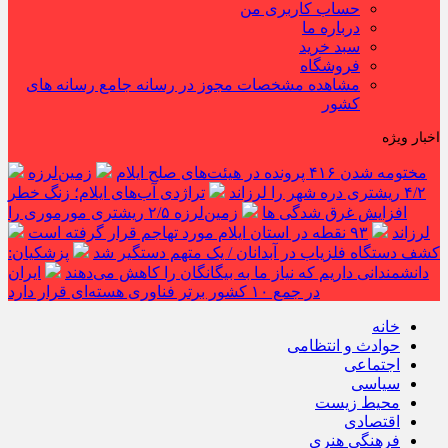
حساب کاربری من
درباره ما
سبد خرید
فروشگاه
مشاهده مشخصات مجوز در رسانه جامع رسانه های
کشور
اخبار ویژه
مختومه شدن ۴۱۶ پرونده در هیئت‌های صلح ایلام
زمین‌لرزه
۴/۲ ریشتری دره شهر را لرزاند
تراژدی آب‌های ایلام؛ زنگ خطر
افزایش غرق شدگی ها
زمین‌لرزه ۲/۵ ریشتری مورموری را
لرزاند
۹۳ نقطه در استان ایلام مورد تهاجم قرار گرفته است
کشف دستگاه فلزیاب در آبدانان / یک متهم دستگیر شد
پزشکیان:
دانشمندانی داریم که نیاز ما به بیگانگان را کاهش می‌دهند
ایران
در جمع ۱۰ کشور برتر فناوری هسته‌ای قرار دارد
خانه
حوادث و انتظامی
اجتماعی
سیاسی
محیط زیست
اقتصادی
فرهنگی هنری