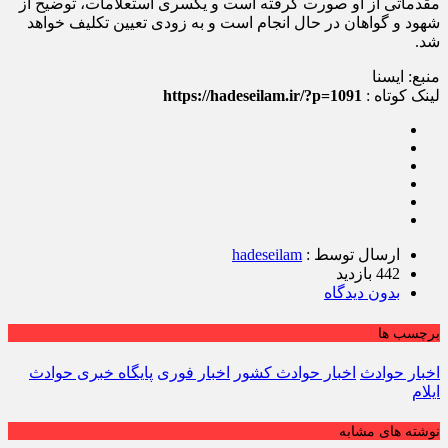
مقدماتی از او صورت گرفته است و یکسری استعلامات، توضیح از
شهود و گواهان در حال انجام است و به زودی تعیین تکلیف خواهد
شد.
منبع: ایسنا
لینک کوتاه :
https://hadeseilam.ir/?p=1091
ارسال توسط :
hadeseilam
442 بازدید
بدون دیدگاه
برچسب ها
اخبار حوادث
اخبار حوادث کشور
اخبار فوری
پایگاه خبری حوادث
ایلام
نوشته های مشابه