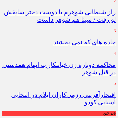
2
راز شیطانی شوهرم با دوست دختر سابقش
لو رفت / مبینا هم شوهر داشت
3
جاده های که نمی بخشند
4
محاکمه دوباره زن خیانتکار به اتهام همدستی
در قتل شوهر
5
افتخارآفرینی رزمی‌کاران ایلام در انتخابی
آسیایی کودو
تایم لاین