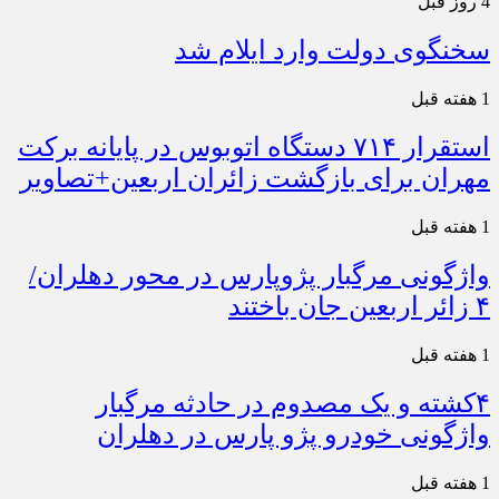
4 روز قبل
سخنگوی دولت وارد ایلام شد
1 هفته قبل
استقرار ۷۱۴ دستگاه اتوبوس در پایانه برکت
مهران برای بازگشت زائران اربعین+تصاویر
1 هفته قبل
واژگونی مرگبار پژوپارس در محور دهلران/
۴ زائر اربعین جان باختند
1 هفته قبل
۴کشته و یک مصدوم در حادثه مرگبار
واژگونی خودرو پژو پارس در دهلران
1 هفته قبل