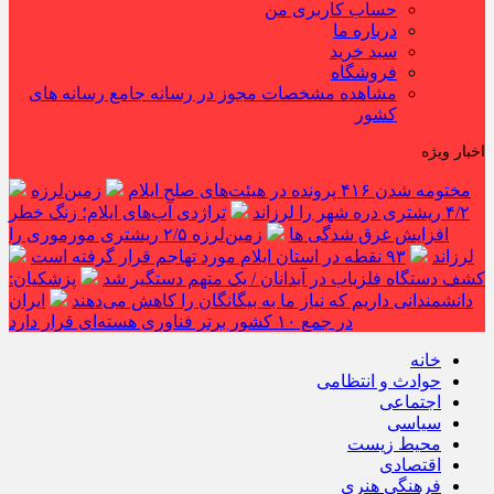
حساب کاربری من
درباره ما
سبد خرید
فروشگاه
مشاهده مشخصات مجوز در رسانه جامع رسانه های
کشور
اخبار ویژه
مختومه شدن ۴۱۶ پرونده در هیئت‌های صلح ایلام
زمین‌لرزه
۴/۲ ریشتری دره شهر را لرزاند
تراژدی آب‌های ایلام؛ زنگ خطر
افزایش غرق شدگی ها
زمین‌لرزه ۲/۵ ریشتری مورموری را
لرزاند
۹۳ نقطه در استان ایلام مورد تهاجم قرار گرفته است
کشف دستگاه فلزیاب در آبدانان / یک متهم دستگیر شد
پزشکیان:
دانشمندانی داریم که نیاز ما به بیگانگان را کاهش می‌دهند
ایران
در جمع ۱۰ کشور برتر فناوری هسته‌ای قرار دارد
خانه
حوادث و انتظامی
اجتماعی
سیاسی
محیط زیست
اقتصادی
فرهنگی هنری