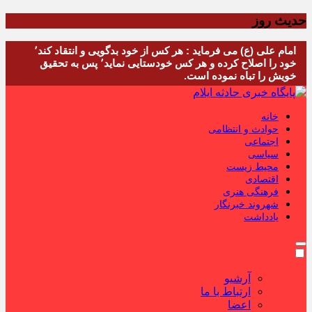
حدیث روز
امام علی (ع) می فرماید : هر کس از خود بدگویی و انتقاد کند٬
خود را اصلاح کرده و هر کس خودستایی نماید٬ پس به تحقیق
خویش را تباه نموده است.
خانه
حوادث و انتظامی
اجتماعی
سیاسی
محیط زیست
اقتصادی
فرهنگی هنری
شهروند خبرنگار
یادداشت
آرشیو
ارتباط با ما
اعضا