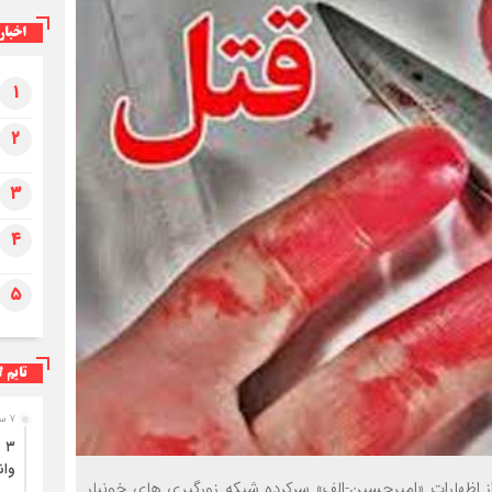
اخبار
۱
۳فوتی در واژگونی و آتش‌سوزی پژو ۴۰۵ در
۲
کمربندی شرقی ایلام
۳
۴
۵
تایم ل
۷ ساعت قبل
وان
ز اظهارات «امیرحسین-الف» سرکرده شبکه زورگیری های خونبار