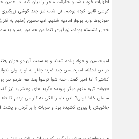
گوشی قاپی کرده بودیم. آن شب نیز چند گوشی زورگیری ک
خودروها وارد بولوار امامیه شدیم. امیرحسین (متهم به قتل
خطی نشسته بودند، زورگیری کند! من هم دور زدم و به سمت 
امیرحسین و جواد پیاده شدند و به سمت آن دو جوان رفتند ی
در این لحظه، امیرحسین چند ضربه چاقو به او زد ولی نتوان
کشتی؟ اما امیر گفت: خفه شو! ترسو! بعد هم هردو نفر رو
«جواد- ش» متهم دیگر پرونده «گربه های وحشی» نیز گفت
سامان خله! تویی؟ این نام را الکی به کار می بردیم تا ط
چاقویش را بیرون کشیده بود و ضربات را بر گردن و پشت او 
می خواستم جلویش را بگیرم که ضربات بیشتری نزند ولی او