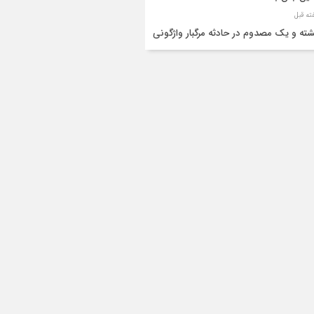
شته و یک مصدوم در حادثه مرگبار واژگونی
رو پژو پارس در دهلران
قال هوایی زائر اربعین از ایلام به تهران
۳ فوتی و ۲ مصدوم در تصادف مرگبار در
انان
دف مرگبار پراید و تیبا در محور آبدانان/سه
 جان باختند
انتقال ۱۵ زائر حادثه‌دیده از عراق به مرز مهران/
ده‌باش کامل هلال‌احمر ایلام+عکس
ط مرگبار از پاکت لودر/کارگر سنگ‌شکن زیر
‌های لودر جان باخت