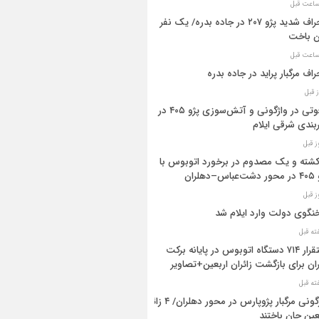
انحراف شدید پژو ۲۰۷ در جاده بدره/ یک نفر
ن باخت
راف مرگبار پراید در جاده بدره
۳فوتی در واژگونی و آتش‌سوزی پژو ۴۰۵ در
بندی شرقی ایلام
 کشته و یک مصدوم در برخورد اتوبوس با
اس–دهلران
گوی دولت وارد ایلام شد
استقرار ۷۱۴ دستگاه اتوبوس در پایانه برکت
ان برای بازگشت زائران اربعین+تصاویر
واژگونی مرگبار پژوپارس در محور دهلران/ ۴ زائر
عین جان باختند