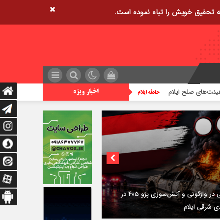
زمین‌لرزه ۴/۲ ریشتری دره شهر را لرزاند
تراژدی آب‌های
اخبار ویژه
ی؛
استقرار ۷۱۴ دستگاه اتوبوس در پایانه برکت مهران
ازگشت زائران اربعین+تصاویر