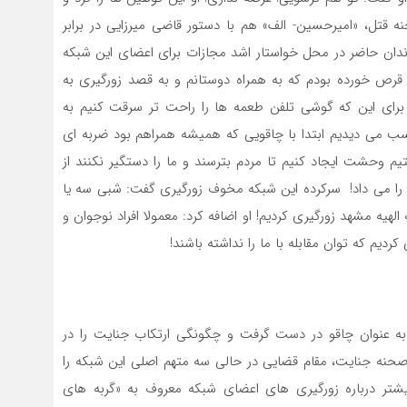
 قتل، «امیرحسین- الف» هم با دستور قاضی میرزایی در برابر
وندان حاضر در محل خواستار اشد مجازات برای اعضای این شبکه
رص خورده بودم که به همراه دوستانم و به قصد زورگیری به
 برای این که گوشی تلفن طعمه ها را راحت تر سرقت کنیم به
سب می دیدیم ابتدا با چاقویی که همیشه همراهم بود ضربه ای
م وحشت ایجاد کنیم تا مردم بترسند و ما را دستگیر نکنند از
 می داد! سرکرده این شبکه مخوف زورگیری گفت: شبی سه یا
هیه مشهد زورگیری کردیم! او اضافه کرد: معمولا افراد نوجوان و
یم که توان مقابله با ما را نداشته باشند!
 عنوان چاقو در دست گرفت و چگونگی ارتکاب جنایت را در
 صحنه جنایت، مقام قضایی در حالی سه متهم اصلی این شبکه را
یشتر درباره زورگیری های اعضای شبکه معروف به «گربه های