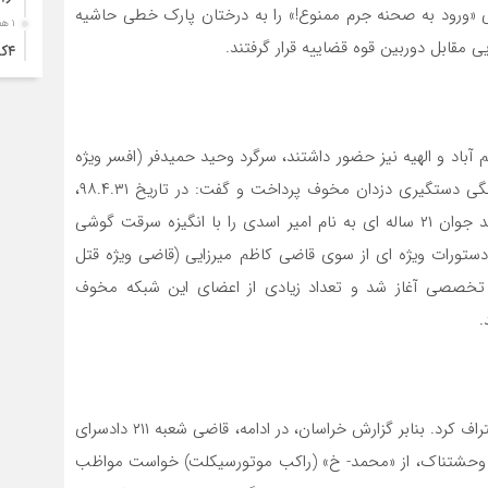
کی «ورود به صحنه جرم ممنوع!» را به درختان پارک خطی حاشیه
۱ هفته قبل
ی مقابل دوربین قوه قضاییه قرار گرفتند.
۴ک
خود
۱ هفته قبل
انت
آباد و الهیه نیز حضور داشتند، سرگرد وحید حمیدفر (افسر ویژه
۱ هفته قبل
پرونده «گربه های وحشی») به تشریح ماجرای قتل و چگونگی دستگیری دزدان مخوف پرداخت و گفت: در تاریخ ۹۸.۴.۳۱،
آبد
سه جوان که سوار بر یک دستگاه موتورسیکلت هوندا بودند جوان ۲۱ ساله ای به نام امیر اسدی را با انگیزه سرقت گوشی
۱ هفته قبل
 دستورات ویژه ای از سوی قاضی کاظم میرزایی (قاضی ویژه قتل
تصا
 تخصصی آغاز شد و تعداد زیادی از اعضای این شبکه مخوف
نفر
.
۱ هفته قبل
آما
۱ هفته قبل
سقو
وی افزود: در این میان «امیرحسین-الف» به ارتکاب قتل اعتراف کرد. بنابر گزارش خراسان، در ادامه، قاضی شعبه ۲۱۱ دادسرای
چرخ
ایت وحشتناک، از «محمد- خ» (راکب موتورسیکلت) خواست مواظب
۱ هفته قبل