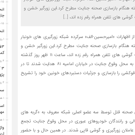
۱۵ ساعت قبل
 هنگام بازسازی صحنه جنایت مطرح کرد.این زورگیر خشن و
جا
شی های تلفن همراه رقم زده اند، […]
۱۵ ساعت قبل
انح
ز اظهارات «امیرحسین-الف» سرکرده شبکه زورگیری های خونبار
۱ روز قبل
 هنگام بازسازی صحنه جنایت مطرح کرد.این زورگیر خشن و
کمر
همدستانش که صحنه های خونین هولناکی را برای سرقت گوشی های تلفن همراه رقم زده اند، ساعت ۱۱ ظهر روز گذشته
۴ روز قبل
توسط کارآگاهان اداره جنایی پلیس آگاهی خراسان رضوی به محل وقوع جنایت در خیابان امامیه ۸۱ هدایت شدند تا در
۳
قوکشی را بازسازی و جزئیات دستبردهای خونین خود را تشریح
پژو ۴۰۵ در محور دشت‌عب
۴ روز قبل
سخن
۱ هفته قبل
ی صحنه قتل توسط سه عضو اصلی شبکه معروف به «گربه های
مهر
 اهالی و رانندگان خودروهای عبوری در محل وقوع جنایت تجمع
۱ هفته قبل
ا عاملان زورگیری و گوشی قاپی شدند. در همین حال و با حضور
ارب