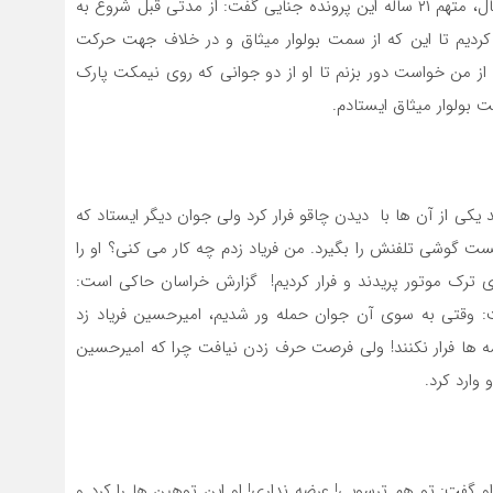
اظهارات خود باشد و حقیقت ماجرا را بیان کند. در همین حال، متهم ۲۱ ساله این پرونده جنایی گفت: از مدتی قبل شروع به
انح
برج
ردیم تا این که از سمت بولوار میثاق و در خلاف جهت حرکت
) از من خواست دور بزنم تا او از دو جوانی که روی نیمکت پارک
بولوار میثاق ایستادم.
کی از آن ها با دیدن چاقو فرار کرد ولی جوان دیگر ایستاد که
ست گوشی تلفنش را بگیرد. من فریاد زدم چه کار می کنی؟ او را
ی ترک موتور پریدند و فرار کردیم! گزارش خراسان حاکی است:
: وقتی به سوی آن جوان حمله ور شدیم، امیرحسین فریاد زد
عمه ها فرار نکنند! ولی فرصت حرف زدن نیافت چرا که امیرحسین
وارد کرد.
 گفت: تو هم ترسویی! عرضه نداری! او این توهین ها را کرد و