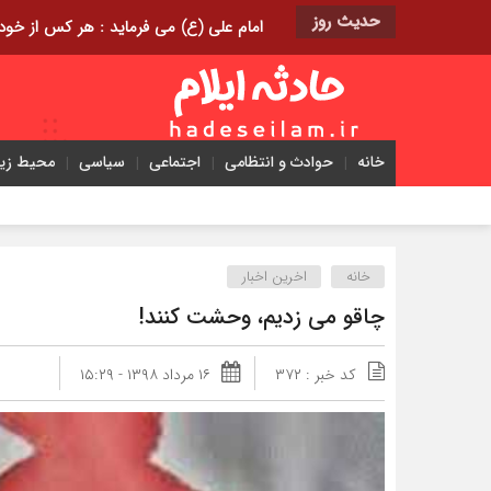
حدیث روز
امام علی (ع) می فرماید : هر کس از خود بدگویی و انتقاد کند٬ خود را اصلاح کرده و هر کس خودست
خانه
حوادث و انتظامی
اجتماعی
سیاسی
محیط ز
خانه
اخرین اخبار
چاقو می زدیم، وحشت کنند!
کد خبر : ۳۷۲
۱۶ مرداد ۱۳۹۸ - ۱۵:۲۹