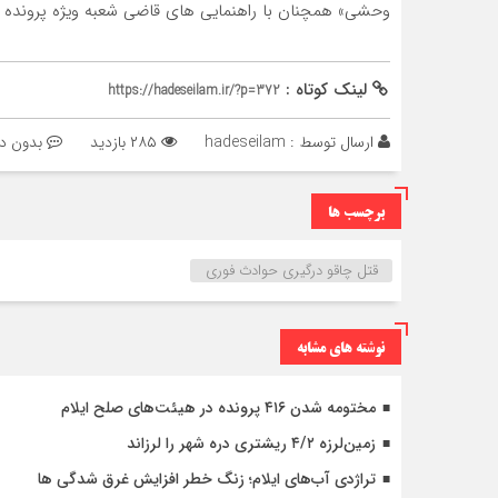
وحشی» همچنان با راهنمایی های قاضی شعبه ویژه پرونده ها
لینک کوتاه :
https://hadeseilam.ir/?p=372
ارسال توسط :
hadeseilam
۲۸۵ بازدید
بدون دی
برچسب ها
قتل چاقو درگیری حوادث فوری
نوشته های مشابه
مختومه شدن ۴۱۶ پرونده در هیئت‌های صلح ایلام
زمین‌لرزه ۴/۲ ریشتری دره شهر را لرزاند
تراژدی آب‌های ایلام؛ زنگ خطر افزایش غرق شدگی ها