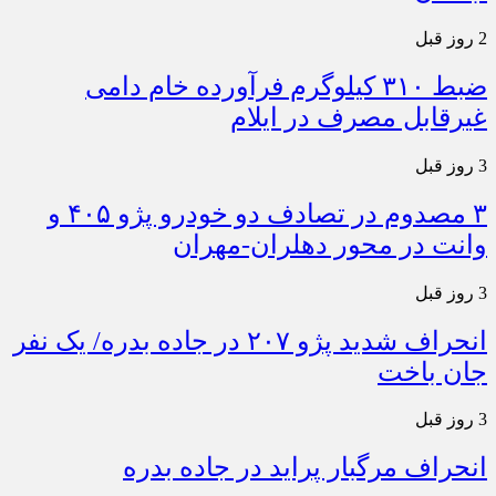
2 روز قبل
ضبط ۳۱۰ کیلوگرم فرآورده خام دامی
غیرقابل مصرف در ایلام
3 روز قبل
۳ مصدوم در تصادف دو خودرو پژو ۴۰۵ و
وانت در محور دهلران-مهران
3 روز قبل
انحراف شدید پژو ۲۰۷ در جاده بدره/ یک نفر
جان باخت
3 روز قبل
انحراف مرگبار پراید در جاده بدره