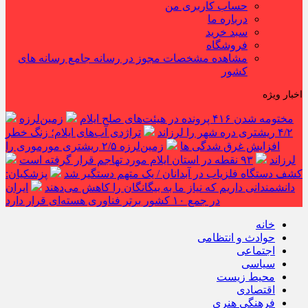
حساب کاربری من
درباره ما
سبد خرید
فروشگاه
مشاهده مشخصات مجوز در رسانه جامع رسانه های
کشور
اخبار ویژه
مختومه شدن ۴۱۶ پرونده در هیئت‌های صلح ایلام
زمین‌لرزه
۴/۲ ریشتری دره شهر را لرزاند
تراژدی آب‌های ایلام؛ زنگ خطر
افزایش غرق شدگی ها
زمین‌لرزه ۲/۵ ریشتری مورموری را
لرزاند
۹۳ نقطه در استان ایلام مورد تهاجم قرار گرفته است
کشف دستگاه فلزیاب در آبدانان / یک متهم دستگیر شد
پزشکیان:
دانشمندانی داریم که نیاز ما به بیگانگان را کاهش می‌دهند
ایران
در جمع ۱۰ کشور برتر فناوری هسته‌ای قرار دارد
خانه
حوادث و انتظامی
اجتماعی
سیاسی
محیط زیست
اقتصادی
فرهنگی هنری