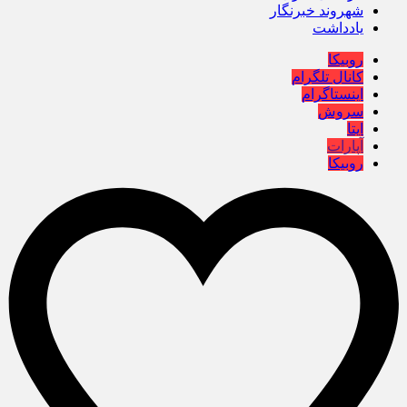
شهروند خبرنگار
یادداشت
روبیکا
کانال تلگرام
اینستاگرام
سروش
ایتا
آپارات
روبیکا