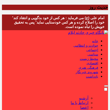
حدیث روز
امام علی (ع) می فرماید : هر کس از خود بدگویی و انتقاد کند٬
خود را اصلاح کرده و هر کس خودستایی نماید٬ پس به تحقیق
خویش را تباه نموده است.
خانه
حوادث و انتظامی
اجتماعی
سیاسی
محیط زیست
اقتصادی
فرهنگی هنری
شهروند خبرنگار
یادداشت
آرشیو
ارتباط با ما
اعضا