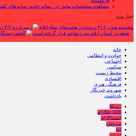
فروشگاه
مشاهده مشخصات مجوز در رسانه جامع رسانه های کش
اخبار ویژه
مختومه شدن ۴۱۶ پرونده در هیئت‌های صلح ایلام
زمین‌لرزه ۴/۲ ریشتری دره شهر را لرزاند
نقطه در استان ایلام مورد تهاجم قرار گرفته است
کشف دستگاه ف
خانه
حوادث و انتظامی
اجتماعی
سیاسی
محیط زیست
اقتصادی
فرهنگی هنری
شهروند خبرنگار
یادداشت
روبیکا
کانال تلگرام
اینستاگرام
سروش
ایتا
آپارات