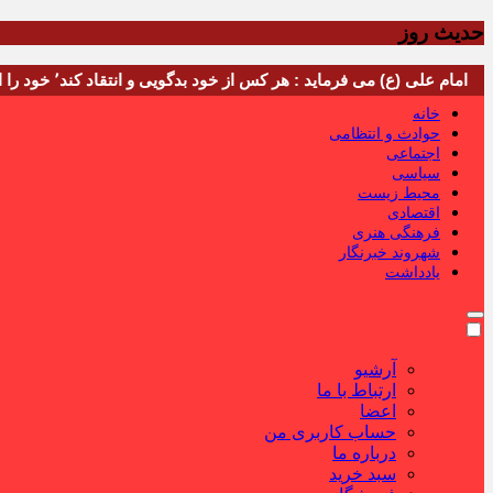
حدیث روز
امام علی (ع) می فرماید : هر کس از خود بدگویی و انتقاد کند٬ خود را اصلاح کرده و هر کس خودستایی نماید٬ پس به تحقیق خویش را تباه نموده است.
خانه
حوادث و انتظامی
اجتماعی
سیاسی
محیط زیست
اقتصادی
فرهنگی هنری
شهروند خبرنگار
یادداشت
آرشیو
ارتباط با ما
اعضا
حساب کاربری من
درباره ما
سبد خرید