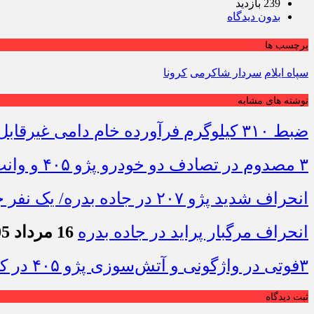
239 بازدید
بدون دیدگاه
برچسب ها
سپاه ایلام
سردار شاکرمی
کرونا
نوشته های مشابه
ضبط ۳۱۰ کیلوگرم فرآورده خام دامی غیرقابل مصرف در ایلام
۳ مصدوم در تصادف دو خودرو پژو ۴۰۵ و وانت در محور دهلران-مهران
انحراف شدید پژو ۲۰۷ در جاده بدره/ یک نفر جان باخت
انحراف مرگبار پراید در جاده بدره
16 مرداد 1405 - 10:19
۳فوتی در واژگونی و آتش‌سوزی پژو ۴۰۵ در کمربندی شرقی ایلام
ثبت دیدگاه