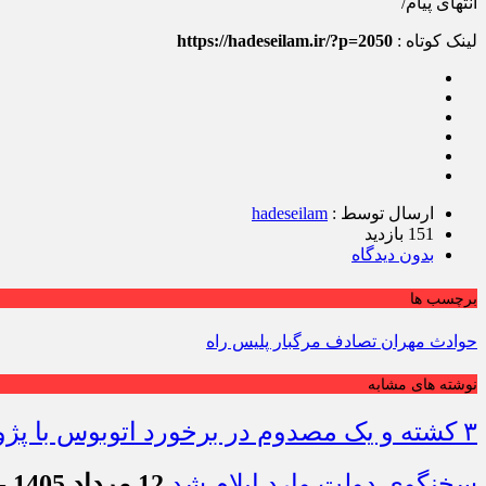
انتهای پیام/
لینک کوتاه :
https://hadeseilam.ir/?p=2050
ارسال توسط :
hadeseilam
151 بازدید
بدون دیدگاه
برچسب ها
حوادث مهران تصادف مرگبار پلیس راه
نوشته های مشابه
۳ کشته و یک مصدوم در برخورد اتوبوس با پژو ۴۰۵ در محور دشت‌عباس–دهلران
سخنگوی دولت وارد ایلام شد
12 مرداد 1405 - 7:42