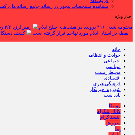
فروشگاه
مشاهده مشخصات مجوز در رسانه جامع رسانه های کش
اخبار ویژه
مختومه شدن ۴۱۶ پرونده در هیئت‌های صلح ایلام
زمین‌لرزه ۴/۲ ریشتری دره شهر را لرزاند
نقطه در استان ایلام مورد تهاجم قرار گرفته است
کشف دستگاه ف
خانه
حوادث و انتظامی
اجتماعی
سیاسی
محیط زیست
اقتصادی
فرهنگی هنری
شهروند خبرنگار
یادداشت
روبیکا
کانال تلگرام
اینستاگرام
سروش
ایتا
آپارات