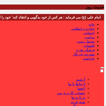
حدیث روز
امام علی (ع) می فرماید : هر کس از خود بدگویی و انتقاد کند٬ خود را اصلاح کرده و هر کس خودستایی نماید٬ پس به تحقیق خویش را تباه نموده است.
خانه
حوادث و انتظامی
اجتماعی
سیاسی
محیط زیست
اقتصادی
فرهنگی هنری
شهروند خبرنگار
یادداشت
آرشیو
ارتباط با ما
اعضا
حساب کاربری من
درباره ما
سبد خرید