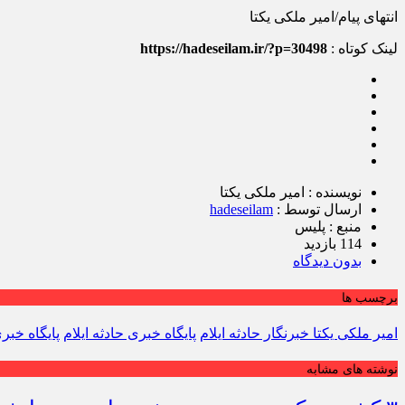
انتهای پیام/امیر ملکی یکتا
لینک کوتاه :
https://hadeseilam.ir/?p=30498
نویسنده : امیر ملکی یکتا
ارسال توسط :
hadeseilam
منبع : پلیس
114 بازدید
بدون دیدگاه
برچسب ها
امیر ملکی یکتا خبرنگار حادثه ایلام
پایگاه خبری حادثه ایلام
پایگاه خبر
نوشته های مشابه