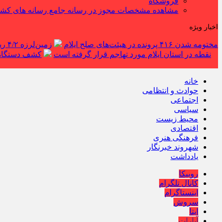
فروشگاه
مشاهده مشخصات مجوز در رسانه جامع رسانه های کش
اخبار ویژه
مختومه شدن ۴۱۶ پرونده در هیئت‌های صلح ایلام
زمین‌لرزه ۴/۲ ریشتری دره شهر را لرزاند
نقطه در استان ایلام مورد تهاجم قرار گرفته است
کشف دستگاه ف
خانه
حوادث و انتظامی
اجتماعی
سیاسی
محیط زیست
اقتصادی
فرهنگی هنری
شهروند خبرنگار
یادداشت
روبیکا
کانال تلگرام
اینستاگرام
سروش
ایتا
آپارات