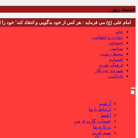
حدیث روز
امام علی (ع) می فرماید : هر کس از خود بدگویی و انتقاد کند٬ خود را اصلاح کرده و هر کس خودستایی نماید٬ پس به تحقیق خویش را تباه نموده است.
خانه
حوادث و انتظامی
اجتماعی
سیاسی
محیط زیست
اقتصادی
فرهنگی هنری
شهروند خبرنگار
یادداشت
آرشیو
ارتباط با ما
اعضا
حساب کاربری من
درباره ما
سبد خرید