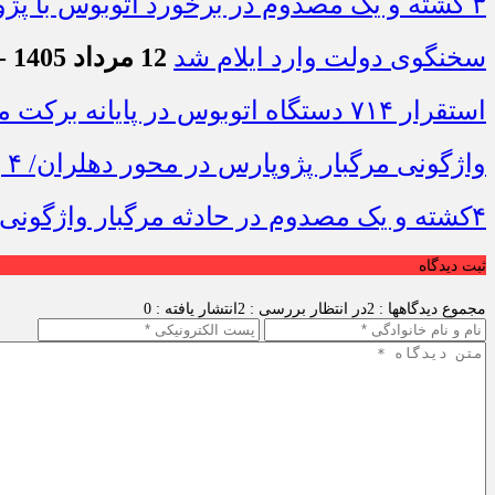
۳ کشته و یک مصدوم در برخورد اتوبوس با پژو ۴۰۵ در محور دشت‌عباس–دهلران
سخنگوی دولت وارد ایلام شد
12 مرداد 1405 - 7:42
استقرار ۷۱۴ دستگاه اتوبوس در پایانه برکت مهران برای بازگشت زائران اربعین+تصاویر
واژگونی مرگبار پژوپارس در محور دهلران/ ۴ زائر اربعین جان باختند
۴کشته و یک مصدوم در حادثه مرگبار واژگونی خودرو پژو پارس در دهلران
ثبت دیدگاه
مجموع دیدگاهها : 2
در انتظار بررسی : 2
انتشار یافته : 0