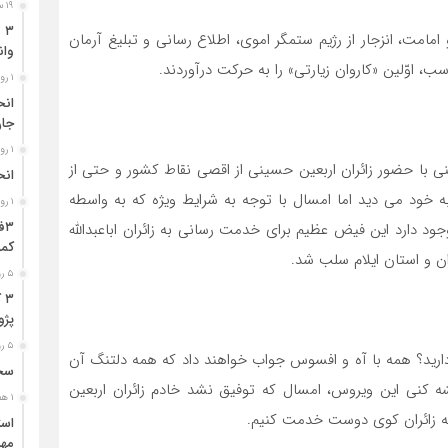
۱۹ ساعت قبل
امامت، انزجار از رژیم ستمگر اموی، اطلاع رسانی و تبلیغ آرمان
وان
، اوّلین «کاروان زیارتی» را به حرکت درآوردند.
۱ روز قبل
جا
۱ روز قبل
نی با حضور زائران اربعین حسینی از اقصی نقاط کشور و حتی از
انح
خود می دید اما امسال با توجه به شرایط ویژه که به واسطه
۱ روز قبل
 دارد این فیض عظیم برای خدمت رسانی به زائران اباعبدالله
کمر
ن و استان ایلام سلب شد.
۵ روز قبل
۳
پژو ۴۰۵ در محور دشت‌عب
۵ روز قبل
 دارید؟ همه با آه و افسوس جواب خواهند داد که همه دلتنگ آن
سخن
شه کنی این ویروس، امسال که توفیق نشد خادم زائران اربعین
۱ هفته قبل
 به زائران کوی دوست خدمت کنیم.
مهر