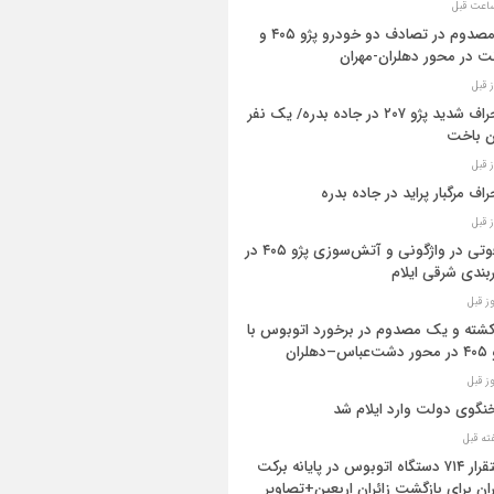
۳ مصدوم در تصادف دو خودرو پژو ۴۰۵ و
ت در محور دهلران-مهران
انحراف شدید پژو ۲۰۷ در جاده بدره/ یک نفر
ن باخت
راف مرگبار پراید در جاده بدره
۳فوتی در واژگونی و آتش‌سوزی پژو ۴۰۵ در
بندی شرقی ایلام
 کشته و یک مصدوم در برخورد اتوبوس با
اس–دهلران
گوی دولت وارد ایلام شد
استقرار ۷۱۴ دستگاه اتوبوس در پایانه برکت
ان برای بازگشت زائران اربعین+تصاویر