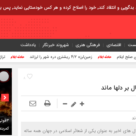
ایی نماید٬ پس به تحقیق خویش را تباه نموده است.
یست
اقتصادی
فرهنگی هنری
شهروند خبرنگار
یادداشت
زمین‌لرزه ۴/۲ ریشتری دره شهر را لرزاند
تراژدی آب‌های 
۸
 بر دلها ماند
کمربن
 های اخیر به عنوان یکی از شعائر اسلامی در جهان همه ساله