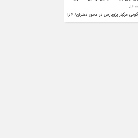
واژگونی مرگبار پژوپارس در محور دهلران/ ۴ زائر
عین جان باختند
شته و یک مصدوم در حادثه مرگبار واژگونی
رو پژو پارس در دهلران
قال هوایی زائر اربعین از ایلام به تهران
۳ فوتی و ۲ مصدوم در تصادف مرگبار در
انان
دف مرگبار پراید و تیبا در محور آبدانان/سه
 جان باختند
انتقال ۱۵ زائر حادثه‌دیده از عراق به مرز مهران/
ده‌باش کامل هلال‌احمر ایلام+عکس