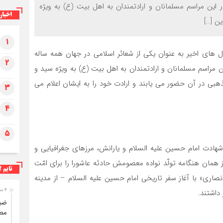
این مراسم مسلمانان و ارادتمندان به اهل بیت (ع) به ویژه
اخبار
ن […]
۱
 های اخیر به عنوان یکی از شعائر اسلامی در جهان همه ساله
۲
 مراسم مسلمانان و ارادتمندان به اهل بیت (ع) به ویژه سید و
ذهبی در آن حضور می یابند و ارادت خود را به ایشان اعلام می
۳
۴
۵
اشورای محرّم سال ۶۱ هجری بعد از شهادت امام حسین علیه السلام و یارانش، مرزهای جغرافیایی و
 از همان هنگامه تولّد نواده معصومش حادثه عاشورا را برای امّت
تایم ل
انصاری» با آغاز سفر تاریخی امام حسین علیه السلام – از مدینه
۴ ساعت قبل
 داشتند.
مصر