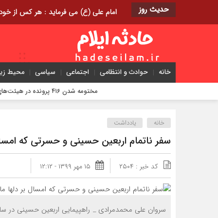
حدیث روز
امام علی (ع) می فرماید : هر کس از خود بدگویی و انتقاد کند٬ خود را اصلاح کرده و هر کس خودست
خانه
حوادث و انتظامی
اجتماعی
سیاسی
محیط ز
مختومه شدن ۴۱۶ پرونده در هیئت‌های صلح ایلام
خانه
یادداشت
سفر ناتمام اربعین حسینی و حسرتی که امسال
کد خبر : ۲۵۰۴
۱۵ مهر ۱۳۹۹ - ۱۲:۱۲
سروان علی محمدمرادی _ راهپیمایی اربعین حسینی در سال