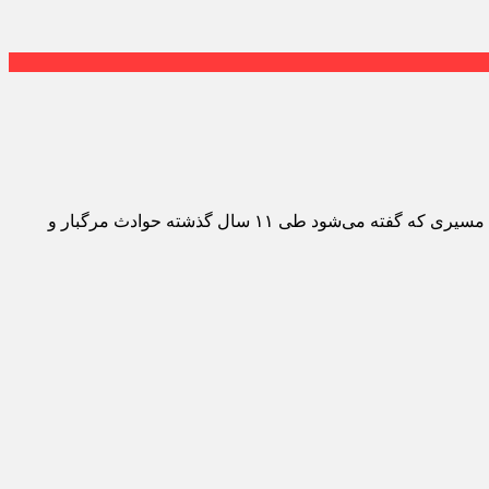
در آستانه اربعین حسینی مطالبه برای اصلاح نقطه حادثه‌خیز «پیچ صخره‌نوردی ارغوان» در محور ایلام ـ کرمانشاه بار دیگر مطرح شده است مسیری که گفته می‌شود طی ۱۱ سال گذشته حوادث مرگبار و