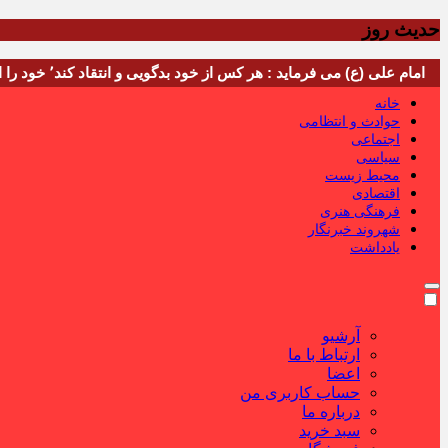
حدیث روز
امام علی (ع) می فرماید : هر کس از خود بدگویی و انتقاد کند٬ خود را اصلاح کرده و هر کس خودستایی نماید٬ پس به تحقیق خویش را تباه نموده است.
خانه
حوادث و انتظامی
اجتماعی
سیاسی
محیط زیست
اقتصادی
فرهنگی هنری
شهروند خبرنگار
یادداشت
آرشیو
ارتباط با ما
اعضا
حساب کاربری من
درباره ما
سبد خرید