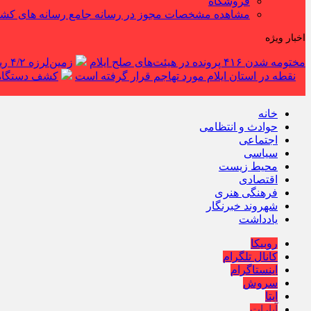
فروشگاه
مشاهده مشخصات مجوز در رسانه جامع رسانه های کش
اخبار ویژه
مختومه شدن ۴۱۶ پرونده در هیئت‌های صلح ایلام
زمین‌لرزه ۴/۲ ریشتری دره شهر را لرزاند
نقطه در استان ایلام مورد تهاجم قرار گرفته است
کشف دستگاه ف
خانه
حوادث و انتظامی
اجتماعی
سیاسی
محیط زیست
اقتصادی
فرهنگی هنری
شهروند خبرنگار
یادداشت
روبیکا
کانال تلگرام
اینستاگرام
سروش
ایتا
آپارات