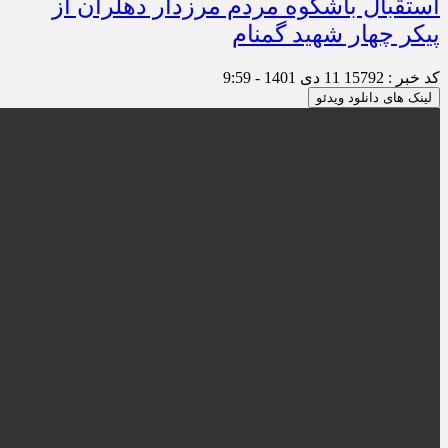
استقبال باشکوه مردم مرزدار دهلران از
پیکر چهار شهید گمنام
کد خبر : 15792
11 دی 1401 - 9:59
لینک های دانلود ویدئو