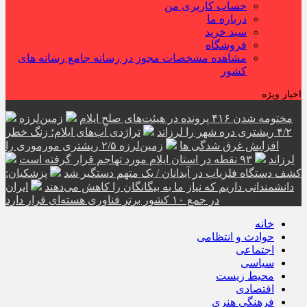
حساب کاربری من
درباره ما
سبد خرید
فروشگاه
مشاهده مشخصات مجوز در رسانه جامع رسانه های
کشور
اخبار ویژه
مختومه شدن ۴۱۶ پرونده در هیئت‌های صلح ایلام
زمین‌لرزه
۴/۲ ریشتری دره شهر را لرزاند
تراژدی آب‌های ایلام؛ زنگ خطر
افزایش غرق شدگی ها
زمین‌لرزه ۲/۵ ریشتری مورموری را
لرزاند
۹۳ نقطه در استان ایلام مورد تهاجم قرار گرفته است
کشف دستگاه فلزیاب در آبدانان / یک متهم دستگیر شد
پزشکیان:
دانشمندانی داریم که نیاز ما به بیگانگان را کاهش می‌دهند
ایران
در جمع ۱۰ کشور برتر فناوری هسته‌ای قرار دارد
خانه
حوادث و انتظامی
اجتماعی
سیاسی
محیط زیست
اقتصادی
فرهنگی هنری