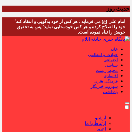
حدیث روز
امام علی (ع) می فرماید : هر کس از خود بدگویی و انتقاد کند٬
خود را اصلاح کرده و هر کس خودستایی نماید٬ پس به تحقیق
خویش را تباه نموده است.
خانه
حوادث و انتظامی
اجتماعی
سیاسی
محیط زیست
اقتصادی
فرهنگی هنری
شهروند خبرنگار
یادداشت
آرشیو
ارتباط با ما
اعضا