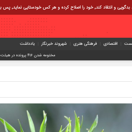
ایی نماید٬ پس به تحقیق خویش را تباه نموده است.
یست
اقتصادی
فرهنگی هنری
شهروند خبرنگار
یادداشت
مختومه شدن ۴۱۶ پرونده در هیئت‌های صلح ایلام
زمین‌لرزه ۴/۲ ریشتری دره شهر را 