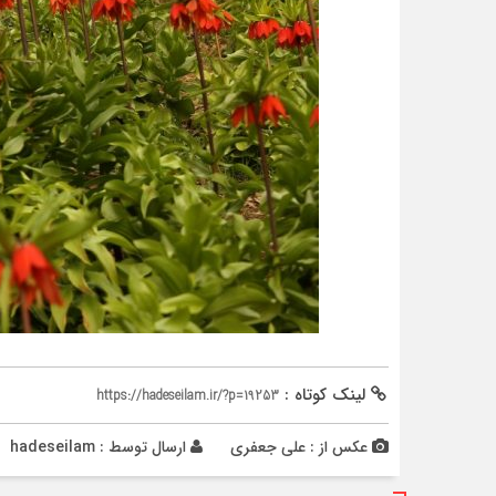
لینک کوتاه :
https://hadeseilam.ir/?p=19253
عکس از : علی جعفری
ارسال توسط :
hadeseilam