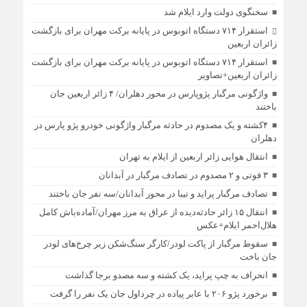
سخنگوی دولت وارد ایلام شد
استقرار ۷۱۴ دستگاه اتوبوس در پایانه برکت مهران برای بازگشت
زائران اربعین
استقرار ۷۱۴ دستگاه اتوبوس در پایانه برکت مهران برای بازگشت
زائران اربعین+تصاویر
واژگونی مرگبار پژوپارس در محور دهلران/ ۴ زائر اربعین جان
باختند
۴کشته و یک مصدوم در حادثه مرگبار واژگونی خودرو پژو پارس در
دهلران
انتقال هوایی زائر اربعین از ایلام به تهران
۳ فوتی و ۲ مصدوم در تصادف مرگبار در آبدانان
تصادف مرگبار پراید و تیبا در محور آبدانان/سه نفر جان باختند
انتقال ۱۵ زائر حادثه‌دیده از عراق به مرز مهران/آماده‌باش کامل
هلال‌احمر ایلام+عکس
سقوط مرگبار از پاکت لودر/کارگر سنگ‌شکن زیر چرخ‌های لودر
جان باخت
انحراف به چپ پراید، یک کشته و سه مصدو برجا گذاشت
برخورد پژو ۲۰۶ با عابر پیاده در چرداول جان یک نفر را گرفت