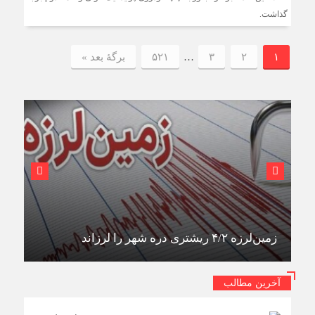
گذاشت.
۱
۲
۳
…
۵۲۱
برگهٔ بعد »
زمین‌لرزه ۴/۲ ریشتری دره شهر را لرزاند
آخرین مطالب