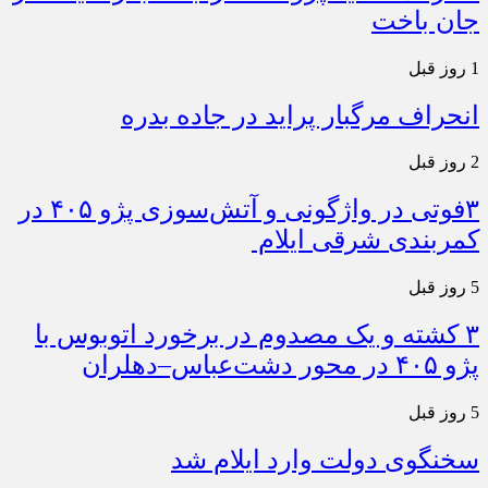
جان باخت
1 روز قبل
انحراف مرگبار پراید در جاده بدره
2 روز قبل
۳فوتی در واژگونی و آتش‌سوزی پژو ۴۰۵ در
کمربندی شرقی ایلام
5 روز قبل
۳ کشته و یک مصدوم در برخورد اتوبوس با
پژو ۴۰۵ در محور دشت‌عباس–دهلران
5 روز قبل
سخنگوی دولت وارد ایلام شد