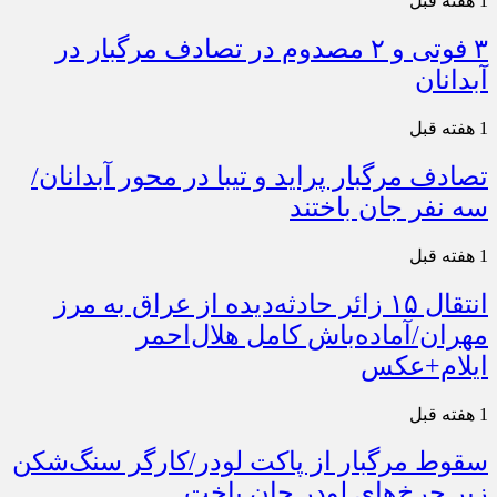
1 هفته قبل
۳ فوتی و ۲ مصدوم در تصادف مرگبار در
آبدانان
1 هفته قبل
تصادف مرگبار پراید و تیبا در محور آبدانان/
سه نفر جان باختند
1 هفته قبل
انتقال ۱۵ زائر حادثه‌دیده از عراق به مرز
مهران/آماده‌باش کامل هلال‌احمر
ایلام+عکس
1 هفته قبل
سقوط مرگبار از پاکت لودر/کارگر سنگ‌شکن
زیر چرخ‌های لودر جان باخت