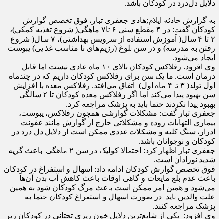
دلایل دل‌درد در کودکان باشد.
به گزارش حادثه ایلام;هادی جعفری تبار، فوق تخصص گوارش
کودکان گفت: در ۴ مقطع سنی ۶ تا۷ ماهگی( شروع تغذیه کمکی)،
۲ تا ۴ سال( آموزش استفاده از سرویس بهداشتی)، ۷ سال( شروع
رفتن به مدرسه) و در سن بلوغ (رژیم‌های نا مناسب غذایی) یبوست
ایجاد می‌شود.
وی افزود: رفلاکس کودکان بالای ۱۰ ماه عادی نیست اما قابل
درمان است. ما یک سن برای رفلاکس کودکان داریم که در چندماه
اول تولد( ۳ تا ۴ ماه اول) اتفاق می‌افتد. رفلاکس معده با افزایش
سن بهبود پیدا می‌کند اما اگر رفلاکس معده کودکان تا ۲ سالگی
بهبود پیدا نکردند حتما باید به پزشک مراجعه کرد.
جعفری تبار گفت: مشکلات گوارشی همچون رفلاکس، یبوست،
بیماری التهابات روده و مشکلاتی خارج از گوارش مانند عفونت
ادرار، سنگ کلیه و مشکلات غددی ممکن است از دلایل دل درد در
کودکان و نوجوانان باشد.
جعفری تبار اظهار کرد: احتمالا کولیک در سن ۲ ماهگی باعث گریه
شدید نوزادان است.
فوق تخصص گوارش کودکان ادامه داد: اسهال و استفراغ در کودکان
باعث عدم بلع مایعات و گاهی اوقات باعث کاهش آب بدن آن‌ها
می‌شود و همین امر ممکن است باعث مرگ کودکان شود به همین
علت والدین باید در صورت اسهال و استفراغ کودکان حتما به
پزشک مراجعه کنند.
وی افزود: یکی از شایع‌ترین دلایل خون ریزی تحتانی در کودکان زیر