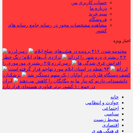
حساب کاربری من
درباره ما
سبد خرید
فروشگاه
مشاهده مشخصات مجوز در رسانه جامع رسانه های
کشور
اخبار ویژه
مختومه شدن ۴۱۶ پرونده در هیئت‌های صلح ایلام
زمین‌لرزه
۴/۲ ریشتری دره شهر را لرزاند
تراژدی آب‌های ایلام؛ زنگ خطر
افزایش غرق شدگی ها
زمین‌لرزه ۲/۵ ریشتری مورموری را
لرزاند
۹۳ نقطه در استان ایلام مورد تهاجم قرار گرفته است
کشف دستگاه فلزیاب در آبدانان / یک متهم دستگیر شد
پزشکیان:
دانشمندانی داریم که نیاز ما به بیگانگان را کاهش می‌دهند
ایران
در جمع ۱۰ کشور برتر فناوری هسته‌ای قرار دارد
خانه
حوادث و انتظامی
اجتماعی
سیاسی
محیط زیست
اقتصادی
فرهنگی هنری