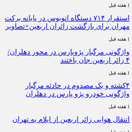
1 هفته قبل
استقرار ۷۱۴ دستگاه اتوبوس در پایانه برکت
مهران برای بازگشت زائران اربعین+تصاویر
1 هفته قبل
واژگونی مرگبار پژوپارس در محور دهلران/
۴ زائر اربعین جان باختند
1 هفته قبل
۴کشته و یک مصدوم در حادثه مرگبار
واژگونی خودرو پژو پارس در دهلران
1 هفته قبل
انتقال هوایی زائر اربعین از ایلام به تهران