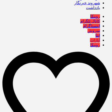
شهروند خبرنگار
یادداشت
روبیکا
کانال تلگرام
اینستاگرام
سروش
ایتا
آپارات
روبیکا