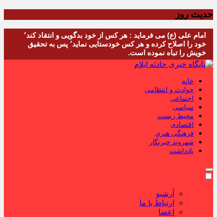
حدیث روز
امام علی (ع) می فرماید : هر کس از خود بدگویی و انتقاد کند٬
خود را اصلاح کرده و هر کس خودستایی نماید٬ پس به تحقیق
خویش را تباه نموده است.
خانه
حوادث و انتظامی
اجتماعی
سیاسی
محیط زیست
اقتصادی
فرهنگی هنری
شهروند خبرنگار
یادداشت
آرشیو
ارتباط با ما
اعضا