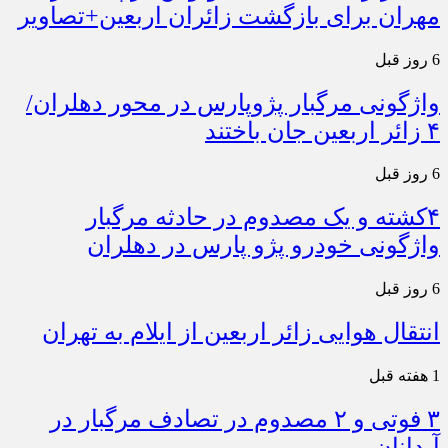
مهران برای بازگشت زائران اربعین+تصاویر
6 روز قبل
واژگونی مرگبار پژوپارس در محور دهلران/
۴ زائر اربعین جان باختند
6 روز قبل
۴کشته و یک مصدوم در حادثه مرگبار
واژگونی خودرو پژو پارس در دهلران
6 روز قبل
انتقال هوایی زائر اربعین از ایلام به تهران
1 هفته قبل
۳ فوتی و ۲ مصدوم در تصادف مرگبار در
آبدانان