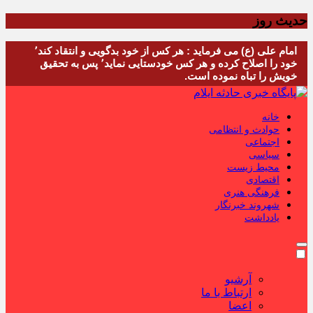
حدیث روز
امام علی (ع) می فرماید : هر کس از خود بدگویی و انتقاد کند٬
خود را اصلاح کرده و هر کس خودستایی نماید٬ پس به تحقیق
خویش را تباه نموده است.
خانه
حوادث و انتظامی
اجتماعی
سیاسی
محیط زیست
اقتصادی
فرهنگی هنری
شهروند خبرنگار
یادداشت
آرشیو
ارتباط با ما
اعضا