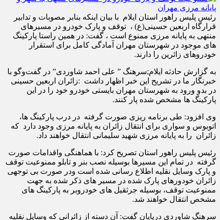
رئیس پلیس راهور استان ایلام با بیان اینکه بنابر مصوبات و تدابیر
قرارگاه اربعین حسینی(ع) ، توقف و پارک خودرو در مسیرهای
منتهی به پایانه مرزی ممنوع است ، گفت: در همین راستا پارکینگ
های موجود در شهرستان مهران آمادگی کامل برای استقرار
خودروهای زائرین را دارند.
به گزارش حادثه ایلام;سرهنگ ” علی احمد شاوردی” در گفت‌وگو با
خبرنگار ما در تشریح این خبر اظهار داشت :زائران اربعین حسینی
در بدو ورود به شهرستان مهران بایستی خودرو خود را در این
پارکینگ ها مشخص شده پار کنند.
وی افزود: طی برنامه ریزی صورت گرفته در درب پارکینگ ها،
اتوبوس و سواری برای انتقال زائران به پایانه مرزی وجود دارد که
زائران را به پایانه مرزی شهید سلیمانی انتقال خواهند داد.
رئیس پلیس راهور استان تصريح کرد: با هماهنگی واقدامات صورت
گرفته در تمام این مسیرها بوسیله نصب بنر و تابلو ممنوعیت توقف
و پارک وسایل نقلیه اطلاع رسانی شده است ودر صورت بی توجهی
زائران خودورهای پارک شده در مسیر های ذکر شده به جهت
ممنوعیت توقف، بوسیله جرثقيل های خودروبر به پارکینگ های
مشخص انتقال خواهند شد.
سرهنگ شاوردی درپایان گفت: آن دسته از زائرانی که وسایل نقلیه