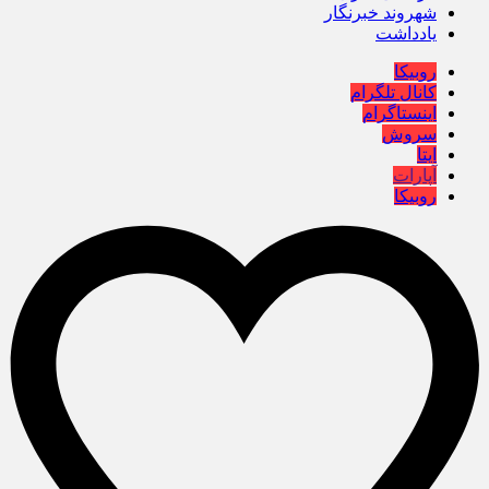
شهروند خبرنگار
یادداشت
روبیکا
کانال تلگرام
اینستاگرام
سروش
ایتا
آپارات
روبیکا