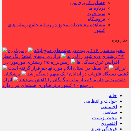
حساب کاربری من
درباره ما
سبد خرید
فروشگاه
مشاهده مشخصات مجوز در رسانه جامع رسانه های
کشور
اخبار ویژه
مختومه شدن ۴۱۶ پرونده در هیئت‌های صلح ایلام
زمین‌لرزه
۴/۲ ریشتری دره شهر را لرزاند
تراژدی آب‌های ایلام؛ زنگ خطر
افزایش غرق شدگی ها
زمین‌لرزه ۲/۵ ریشتری مورموری را
لرزاند
۹۳ نقطه در استان ایلام مورد تهاجم قرار گرفته است
کشف دستگاه فلزیاب در آبدانان / یک متهم دستگیر شد
پزشکیان:
دانشمندانی داریم که نیاز ما به بیگانگان را کاهش می‌دهند
ایران
در جمع ۱۰ کشور برتر فناوری هسته‌ای قرار دارد
خانه
حوادث و انتظامی
اجتماعی
سیاسی
محیط زیست
اقتصادی
فرهنگی هنری