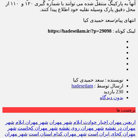
آنها به پارکینگ منتقل شده می توانند با شماره گیری ۱۲۰ و ۱۱۰ از
محل دقیق پارک وسیله نقلیه خود اطلاع پیدا کنند.
انتهای پیام/سعد حمیدی کیا
لینک کوتاه :
https://hadeseilam.ir/?p=29098
نویسنده : سعد حمیدی کیا
ارسال توسط :
hadeseilam
230 بازدید
بدون دیدگاه
برچسب ها
اربعین مهران اخبار حوادث ایلام
شهر مهران
شهر مهران ایلام
شهر
مهران در نقشه
شهر مهران روی نقشه
شهر مهران کجاست
شهر
مهران کجای ایران است
شهر مهران کدام استان است
شهر مهران