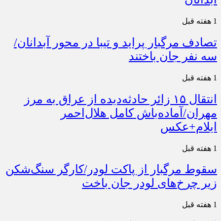
1 هفته قبل
تصادف مرگبار پراید و تیبا در محور آبدانان/
سه نفر جان باختند
1 هفته قبل
انتقال ۱۵ زائر حادثه‌دیده از عراق به مرز
مهران/آماده‌باش کامل هلال‌احمر
ایلام+عکس
1 هفته قبل
سقوط مرگبار از پاکت لودر/کارگر سنگ‌شکن
زیر چرخ‌های لودر جان باخت
1 هفته قبل