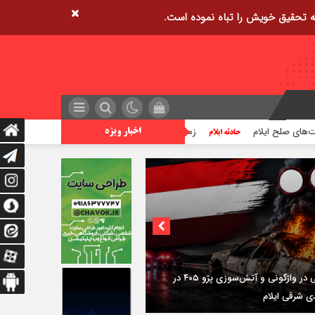
زمین‌لرزه ۴/۲ ریشتری دره شهر را لرزاند
تراژدی آ
اخبار ویژه