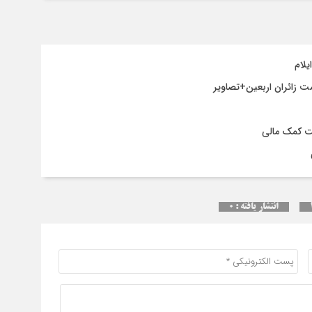
انح
برج
ت کمک مالی
انتشار یافته : ۰