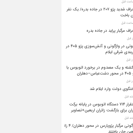
انحراف شدید پژو ۲۰۷ در جاده بدره/ یک نفر
ن باخت
راف مرگبار پراید در جاده بدره
۳فوتی در واژگونی و آتش‌سوزی پژو ۴۰۵ در
بندی شرقی ایلام
 کشته و یک مصدوم در برخورد اتوبوس با
اس–دهلران
گوی دولت وارد ایلام شد
استقرار ۷۱۴ دستگاه اتوبوس در پایانه برکت
ان برای بازگشت زائران اربعین+تصاویر
واژگونی مرگبار پژوپارس در محور دهلران/ ۴ زائر
عین جان باختند