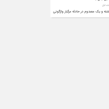
شته و یک مصدوم در حادثه مرگبار واژگونی
رو پژو پارس در دهلران
قال هوایی زائر اربعین از ایلام به تهران
۳ فوتی و ۲ مصدوم در تصادف مرگبار در
انان
دف مرگبار پراید و تیبا در محور آبدانان/سه
 جان باختند
انتقال ۱۵ زائر حادثه‌دیده از عراق به مرز مهران/
ده‌باش کامل هلال‌احمر ایلام+عکس
ط مرگبار از پاکت لودر/کارگر سنگ‌شکن زیر
‌های لودر جان باخت