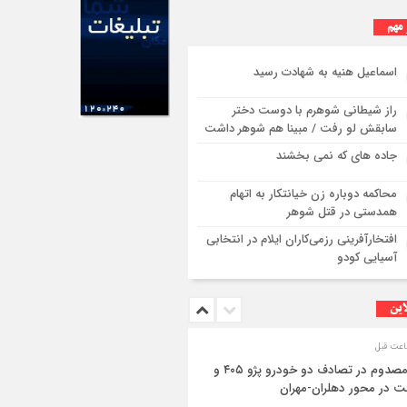
 مهم
استقرار ۷۱۴ دستگاه اتوبوس در پایانه برکت مهران
اسماعیل هنیه به شهادت رسید
برای بازگشت زائران اربعین+تصاویر
راز شیطانی شوهرم با دوست دختر
سابقش لو رفت / مبینا هم شوهر داشت
جاده های که نمی بخشند
محاکمه دوباره زن خیانتکار به اتهام
همدستی در قتل شوهر
افتخارآفرینی رزمی‌کاران ایلام در انتخابی
آسیایی کودو
این
۳ مصدوم در تصادف دو خودرو پژو ۴۰۵ و
ت در محور دهلران-مهران