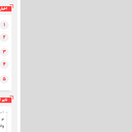
کمربندی شرقی ایلام
اخبار
۱
۲
۳
۴
۵
تایم ل
۴ ساعت قبل
وان