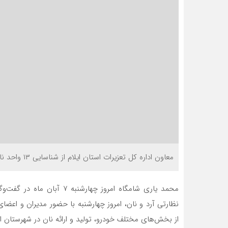
معاون اداره کل تعزیرات استان ایلام از شناسایی ۱۳ واحد نانوایی متخلف در اجرای طرح‌های نظارتی «چهارشنبه» خبر داد.
محمد یاری شامگاه امروز چهارش
نظارتی آرد و نان، امروز چهارشنبه با حضور مدیران و اعض
از بخش‌های مختلف خودرو، تولید و ارائه نان در شهرستان ای