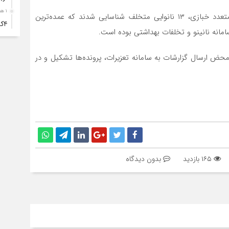
۱ هفته قبل
وی افزود: در بازرسی‌های میدانی انجام‌شده از واحدهای متعدد خبازی، ۱۳ نانوایی متخلف شناسایی شدند که عمده‌ترین
۴ک
مانه نانینو و تخلفات بهداشتی بوده است.
خود
۱ هفته قبل
حض ارسال گزارشات به سامانه تعزیرات، پرونده‌ها تشکیل و در
انت
۱ هفته قبل
آبد
۱ هفته قبل
تصا
نفر
۱ هفته قبل
۱۶۵ بازدید
بدون دیدگاه
آما
۱ هفته قبل
سقو
چرخ
۱ هفته قبل