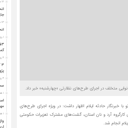
۱۲ ساعت قبل
جا
۱۳ ساعت قبل
انح
۱ روز قبل
کمر
۴ روز قبل
۳
پژو ۴۰۵ در محور دشت‌عب
۴ روز قبل
سخن
۱ هفته قبل
نبه ۷ آبان ماه در گفت‌وگو با خبرنگار حادثه ایلام اظهار داشت: در ویژه اجرای طرح‌های
مهر
ای کارگروه آرد و نان استان، گشت‌های مشترک تعزیرات حکومتی
۱ هفته قبل
لام انجام شد.
ارب