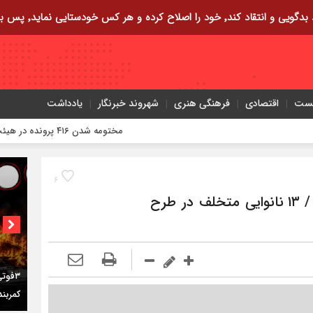
ایی نماید٬ پس به تحقیق خویش را تباه نموده است.
یست
اقتصادی
فرهنگی هنری
شهروند خبرنگار
یادداشت
مختومه شدن ۴۱۶ پرونده در هیئت‌های صلح ایلام
۶
متخلفان نان در ایلام زیر ذره‌بین تعزیرات / ۱۳ نانوایی متخلف در طرح
۳فوتی در واژگونی و آتش‌سوزی پژو ۴۰۵ در