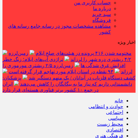
حساب کاربری من
درباره ما
سبد خرید
فروشگاه
مشاهده مشخصات مجوز در رسانه جامع رسانه های
کشور
اخبار ویژه
مختومه شدن ۴۱۶ پرونده در هیئت‌های صلح ایلام
زمین‌لرزه
۴/۲ ریشتری دره شهر را لرزاند
تراژدی آب‌های ایلام؛ زنگ خطر
افزایش غرق شدگی ها
زمین‌لرزه ۲/۵ ریشتری مورموری را
لرزاند
۹۳ نقطه در استان ایلام مورد تهاجم قرار گرفته است
کشف دستگاه فلزیاب در آبدانان / یک متهم دستگیر شد
پزشکیان:
دانشمندانی داریم که نیاز ما به بیگانگان را کاهش می‌دهند
ایران
در جمع ۱۰ کشور برتر فناوری هسته‌ای قرار دارد
خانه
حوادث و انتظامی
اجتماعی
سیاسی
محیط زیست
اقتصادی
فرهنگی هنری