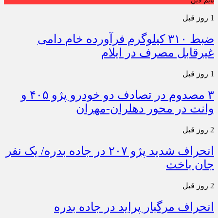
تایم لاین
1 روز قبل
ضبط ۳۱۰ کیلوگرم فرآورده خام دامی
غیرقابل مصرف در ایلام
1 روز قبل
۳ مصدوم در تصادف دو خودرو پژو ۴۰۵ و
وانت در محور دهلران-مهران
2 روز قبل
انحراف شدید پژو ۲۰۷ در جاده بدره/ یک نفر
جان باخت
2 روز قبل
انحراف مرگبار پراید در جاده بدره