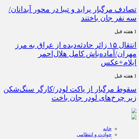
تصادف مرگبار پراید و تیبا در محور آبدانان/
سه نفر جان باختند
1 هفته قبل
انتقال ۱۵ زائر حادثه‌دیده از عراق به مرز
مهران/آماده‌باش کامل هلال‌احمر
ایلام+عکس
1 هفته قبل
سقوط مرگبار از پاکت لودر/کارگر سنگ‌شکن
زیر چرخ‌های لودر جان باخت
خانه
حوادث و انتظامی