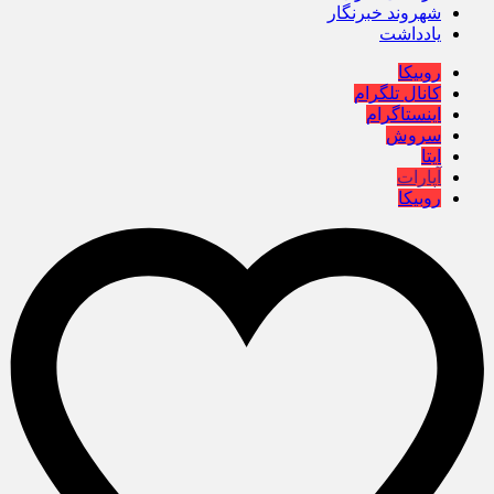
شهروند خبرنگار
یادداشت
روبیکا
کانال تلگرام
اینستاگرام
سروش
ایتا
آپارات
روبیکا