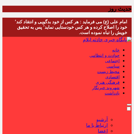
حدیث روز
امام علی (ع) می فرماید : هر کس از خود بدگویی و انتقاد کند٬
خود را اصلاح کرده و هر کس خودستایی نماید٬ پس به تحقیق
خویش را تباه نموده است.
خانه
حوادث و انتظامی
اجتماعی
سیاسی
محیط زیست
اقتصادی
فرهنگی هنری
شهروند خبرنگار
یادداشت
آرشیو
ارتباط با ما
اعضا