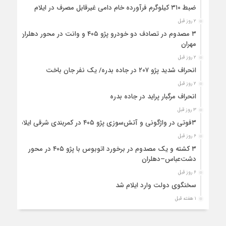
ضبط ۳۱۰ کیلوگرم فرآورده خام دامی غیرقابل مصرف در ایلام
۲ روز قبل
۳ مصدوم در تصادف دو خودرو پژو ۴۰۵ و وانت در محور دهلران-
مهران
۲ روز قبل
انحراف شدید پژو ۲۰۷ در جاده بدره/ یک نفر جان باخت
۲ روز قبل
انحراف مرگبار پراید در جاده بدره
۳ روز قبل
۳فوتی در واژگونی و آتش‌سوزی پژو ۴۰۵ در کمربندی شرقی ایلام
۶ روز قبل
۳ کشته و یک مصدوم در برخورد اتوبوس با پژو ۴۰۵ در محور
دشت‌عباس–دهلران
۶ روز قبل
سخنگوی دولت وارد ایلام شد
۱ هفته قبل
استقرار ۷۱۴ دستگاه اتوبوس در پایانه برکت مهران برای بازگشت
زائران اربعین+تصاویر