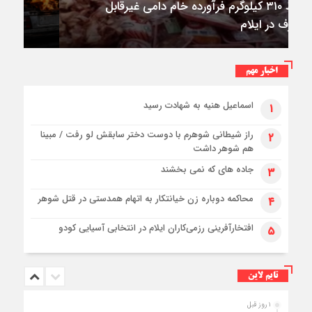
۳فوتی در واژگونی و آتش‌سوزی پژو ۴۰۵ در
کمربندی شرقی ایلام
اخبار مهم
اسماعیل هنیه به شهادت رسید
۱
راز شیطانی شوهرم با دوست دختر سابقش لو رفت / مبینا
۲
هم شوهر داشت
جاده های که نمی بخشند
۳
محاکمه دوباره زن خیانتکار به اتهام همدستی در قتل شوهر
۴
افتخارآفرینی رزمی‌کاران ایلام در انتخابی آسیایی کودو
۵
تایم لاین
۱ روز قبل