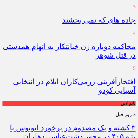
3
جاده های که نمی بخشند
4
محاکمه دوباره زن خیانتکار به اتهام همدستی
در قتل شوهر
5
افتخارآفرینی رزمی‌کاران ایلام در انتخابی
آسیایی کودو
تایم لاین
3 روز قبل
۳ کشته و یک مصدوم در برخورد اتوبوس با
پژو ۴۰۵ در محور دشت‌عباس–دهلران