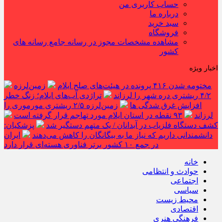
حساب کاربری من
درباره ما
سبد خرید
فروشگاه
مشاهده مشخصات مجوز در رسانه جامع رسانه های
کشور
اخبار ویژه
مختومه شدن ۴۱۶ پرونده در هیئت‌های صلح ایلام
زمین‌لرزه
۴/۲ ریشتری دره شهر را لرزاند
تراژدی آب‌های ایلام؛ زنگ خطر
افزایش غرق شدگی ها
زمین‌لرزه ۲/۵ ریشتری مورموری را
لرزاند
۹۳ نقطه در استان ایلام مورد تهاجم قرار گرفته است
کشف دستگاه فلزیاب در آبدانان / یک متهم دستگیر شد
پزشکیان:
دانشمندانی داریم که نیاز ما به بیگانگان را کاهش می‌دهند
ایران
در جمع ۱۰ کشور برتر فناوری هسته‌ای قرار دارد
خانه
حوادث و انتظامی
اجتماعی
سیاسی
محیط زیست
اقتصادی
فرهنگی هنری