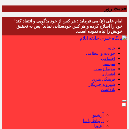
حدیث روز
امام علی (ع) می فرماید : هر کس از خود بدگویی و انتقاد کند٬
خود را اصلاح کرده و هر کس خودستایی نماید٬ پس به تحقیق
خویش را تباه نموده است.
خانه
حوادث و انتظامی
اجتماعی
سیاسی
محیط زیست
اقتصادی
فرهنگی هنری
شهروند خبرنگار
یادداشت
آرشیو
ارتباط با ما
اعضا