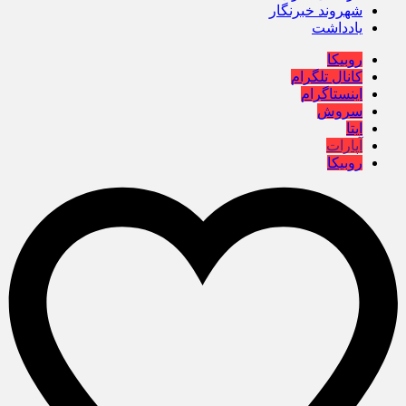
شهروند خبرنگار
یادداشت
روبیکا
کانال تلگرام
اینستاگرام
سروش
ایتا
آپارات
روبیکا