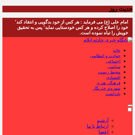
حدیث روز
امام علی (ع) می فرماید : هر کس از خود بدگویی و انتقاد کند٬
خود را اصلاح کرده و هر کس خودستایی نماید٬ پس به تحقیق
خویش را تباه نموده است.
خانه
حوادث و انتظامی
اجتماعی
سیاسی
محیط زیست
اقتصادی
فرهنگی هنری
شهروند خبرنگار
یادداشت
آرشیو
ارتباط با ما
اعضا