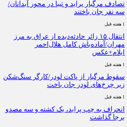
تصادف مرگبار پراید و تیبا در محور آبدانان/
سه نفر جان باختند
1 هفته قبل
انتقال ۱۵ زائر حادثه‌دیده از عراق به مرز
مهران/آماده‌باش کامل هلال‌احمر
ایلام+عکس
1 هفته قبل
سقوط مرگبار از پاکت لودر/کارگر سنگ‌شکن
زیر چرخ‌های لودر جان باخت
1 هفته قبل
انحراف به چپ پراید، یک کشته و سه مصدو
برجا گذاشت