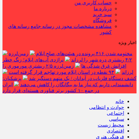
حساب کاربری من
درباره ما
سبد خرید
فروشگاه
مشاهده مشخصات مجوز در رسانه جامع رسانه های
کشور
اخبار ویژه
مختومه شدن ۴۱۶ پرونده در هیئت‌های صلح ایلام
زمین‌لرزه
۴/۲ ریشتری دره شهر را لرزاند
تراژدی آب‌های ایلام؛ زنگ خطر
افزایش غرق شدگی ها
زمین‌لرزه ۲/۵ ریشتری مورموری را
لرزاند
۹۳ نقطه در استان ایلام مورد تهاجم قرار گرفته است
کشف دستگاه فلزیاب در آبدانان / یک متهم دستگیر شد
پزشکیان:
دانشمندانی داریم که نیاز ما به بیگانگان را کاهش می‌دهند
ایران
در جمع ۱۰ کشور برتر فناوری هسته‌ای قرار دارد
خانه
حوادث و انتظامی
اجتماعی
سیاسی
محیط زیست
اقتصادی
فرهنگی هنری