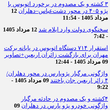
۳ کشته و یک مصدوم در برخورد اتوبوس با
پژو ۴۰۵ در محور دشت‌عباس–دهلران
12
مرداد 1405 - 11:54
سخنگوی دولت وارد ایلام شد
12 مرداد 1405
- 7:42
استقرار ۷۱۴ دستگاه اتوبوس در پایانه برکت
مهران برای بازگشت زائران اربعین+تصاویر
09 مرداد 1405 - 12:44
واژگونی مرگبار پژوپارس در محور دهلران/
۴ زائر اربعین جان باختند
09 مرداد 1405 -
9:22
۴کشته و یک مصدوم در حادثه مرگبار
واژگونی خودرو پژو پارس در دهلران
09