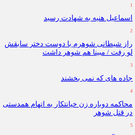
1
اسماعیل هنیه به شهادت رسید
2
راز شیطانی شوهرم با دوست دختر سابقش
لو رفت / مبینا هم شوهر داشت
3
جاده های که نمی بخشند
4
محاکمه دوباره زن خیانتکار به اتهام همدستی
در قتل شوهر
5