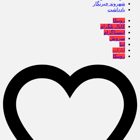
شهروند خبرنگار
یادداشت
روبیکا
کانال تلگرام
اینستاگرام
سروش
ایتا
آپارات
روبیکا