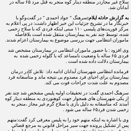
سلاح غیر مجازدر منطقه دینار کوه منجر به قتل مرد ۶۵ ساله در
آبدانان شد.
به گزارش حادثه ایلام;
سرهنگ ” جواد احمدی ” در گفت‌وگو با
خبرنگار ما در تشریح جزئیات این خبر اظهار داشت: در پی اعلام به
مرکز فوریت‌های پلیسی ۱۱۰ مبنی اینکه فردی که با سلاح زخمی
شده، توسط چند نفر به بیمارستان منتقل شده است بلافاصله
ماموران انتظامی جهت بررسی موضوع به بیمارستان اعزام شدند.
وی افزود : با حضور ماموران انتظامی در بیمارستان مشخص شد
فردی ۶۵ ساله با وضعیت نامساعد که با گلوله زخمی شده به
بیمارستان دلالت داده شده است .
فرمانده انتظامی شهرستان آبدانان ادامه داد: تلاش کادر درمان
بیمارستان برای احیای فرد مصدوم بی نتیجه ماند و متأسفانه فرد
مصدوم به علت شدت جراحات فوت می کند.
سرهنگ احمدی گفت: در تحقيقات اوليه پليس مشخص شد چند نفر
از یکی شهرستان های همجوار جهت کوهنوردی به منطقه دینار کوه
آمدند که متأسفانه به دلیل بازی با سلاح گرم غیر مجاز ،منجر به
زخمی شدن فرد۶۵ ساله می شود .
وی با اشاره به اينکه متهم خود را به پلیس معرفی کرد گفت:متهم
پس از تشکيل پرونده جهت سير مراحل قانوني به مرجع قضائي
معرفي شد وتحقيقات تخصصی پلیس در این رابطه نیز ادامه دارد