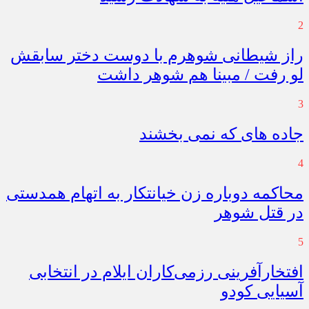
2
راز شیطانی شوهرم با دوست دختر سابقش
لو رفت / مبینا هم شوهر داشت
3
جاده های که نمی بخشند
4
محاکمه دوباره زن خیانتکار به اتهام همدستی
در قتل شوهر
5
افتخارآفرینی رزمی‌کاران ایلام در انتخابی
آسیایی کودو