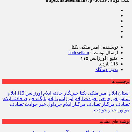
لینک کوتاه :
https://hadeseilam.ir/?p=30159
نویسنده : امیر ملکی یکتا
ارسال توسط :
hadeseilam
منبع : اورژانس ۱۱۵
115 بازدید
بدون دیدگاه
برچسب ها
استان ایلام
امیر ملکی یکتا خبرنگار حادثه ایلام
اورژانس 115 ایلام
تماس فوری خبر حوادث ایلام
اورژانس ایلام
پایگاه خبری حادثه ایلام
تصادف مرگبار
تصادف مرگبار ایلام
چرداول خبر حوادث تصادف
موتور اخبار حوادث
نوشته های مشابه