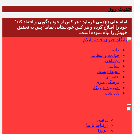
حدیث روز
امام علی (ع) می فرماید : هر کس از خود بدگویی و انتقاد کند٬
خود را اصلاح کرده و هر کس خودستایی نماید٬ پس به تحقیق
خویش را تباه نموده است.
خانه
حوادث و انتظامی
اجتماعی
سیاسی
محیط زیست
اقتصادی
فرهنگی هنری
شهروند خبرنگار
یادداشت
آرشیو
ارتباط با ما
اعضا