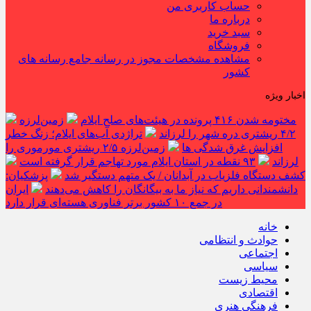
حساب کاربری من
درباره ما
سبد خرید
فروشگاه
مشاهده مشخصات مجوز در رسانه جامع رسانه های
کشور
اخبار ویژه
مختومه شدن ۴۱۶ پرونده در هیئت‌های صلح ایلام
زمین‌لرزه
۴/۲ ریشتری دره شهر را لرزاند
تراژدی آب‌های ایلام؛ زنگ خطر
افزایش غرق شدگی ها
زمین‌لرزه ۲/۵ ریشتری مورموری را
لرزاند
۹۳ نقطه در استان ایلام مورد تهاجم قرار گرفته است
کشف دستگاه فلزیاب در آبدانان / یک متهم دستگیر شد
پزشکیان:
دانشمندانی داریم که نیاز ما به بیگانگان را کاهش می‌دهند
ایران
در جمع ۱۰ کشور برتر فناوری هسته‌ای قرار دارد
خانه
حوادث و انتظامی
اجتماعی
سیاسی
محیط زیست
اقتصادی
فرهنگی هنری