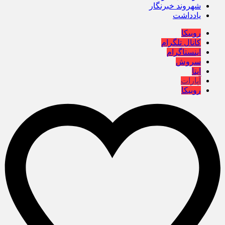
شهروند خبرنگار
یادداشت
روبیکا
کانال تلگرام
اینستاگرام
سروش
ایتا
آپارات
روبیکا