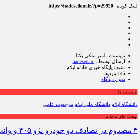
لینک کوتاه :
https://hadeseilam.ir/?p=29920
نویسنده : امیر ملکی یکتا
ارسال توسط :
hadeseilam
منبع : پایگاه خبری حادثه ایلام
146 بازدید
بدون دیدگاه
برچسب ها
دانشگاه ایلام
دانشگاه ملی ایلام
مرجعیت علمی
نوشته های مشابه
۳ مصدوم در تصادف دو خودرو پژو ۴۰۵ و وانت در محور دهلران-مهران