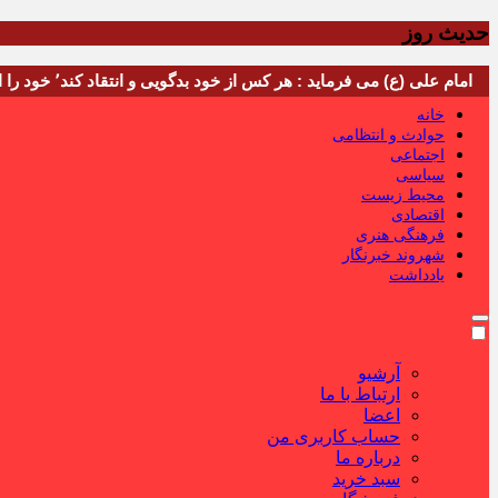
حدیث روز
امام علی (ع) می فرماید : هر کس از خود بدگویی و انتقاد کند٬ خود را اصلاح کرده و هر کس خودستایی نماید٬ پس به تحقیق خویش را تباه نموده است.
خانه
حوادث و انتظامی
اجتماعی
سیاسی
محیط زیست
اقتصادی
فرهنگی هنری
شهروند خبرنگار
یادداشت
آرشیو
ارتباط با ما
اعضا
حساب کاربری من
درباره ما
سبد خرید