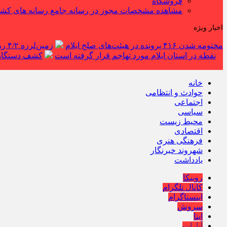
فروشگاه
مشاهده مشخصات مجوز در رسانه جامع رسانه های کش
اخبار ویژه
مختومه شدن ۴۱۶ پرونده در هیئت‌های صلح ایلام
زمین‌لرزه ۴/۲ ریشتری دره شهر را لرزاند
نقطه در استان ایلام مورد تهاجم قرار گرفته است
کشف دستگاه ف
خانه
حوادث و انتظامی
اجتماعی
سیاسی
محیط زیست
اقتصادی
فرهنگی هنری
شهروند خبرنگار
یادداشت
روبیکا
کانال تلگرام
اینستاگرام
سروش
ایتا
آپارات