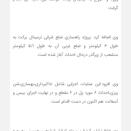
گرفت.
وی اضافه کرد: پروژه راهسازی ضلع شرقی ترمینال برکت به
طول ۳ کیلومتر و ضلع غربی آن به طول ۵/۱ کیلومتر
منشعب از زیرگذر درحال احداث آغاز شده است.
وی افزود:این عملیات اجرایی شامل خاکبرداری،بهسازی،شن
ریزی،احداث ۶ مورد پل در ۶ مقطع و در نهایت اجرای بیس و
آسفالت هم اکنون در دست اقدام است.
وی خاطرنشان کرد:این پروژه تا قبل از اربعین حسینی به بهره