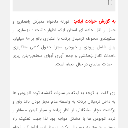
[…]
به گزارش حوادث ایلام;
نوراله دلخواه مدیرکل راهداری و
حمل و نقل جاده ای استان ایلام اظهار داشت : بهسازی و
سکوبندی محوطه ترمینال برکت با اعتباری بالغ بر ۸۰ میلیارد
ریال شامل ورودی و خروجی مجزا، جدول کشی ،خاکریزی
،احداث کانال،زهکشی و جمع آوری آبهای سطحی-بتن ریزی
–احداث سایبان در حال انجام است.
وی گفت: با توجه به اینکه در سنوات گذشته تردد اتوبوس ها
به داخل ترمینال برکت به واسطه عدم مجزا بودن باند رفع و
برگشت دچار مشکلاتی از نظر پیاده و سوار کردن مسافر و
تردد اتوبوس ها با مشکل مواجه بود لذا جهت تفکیک راه
ورود و خروج به ترمینال برکت توسط این اداره کل انجام