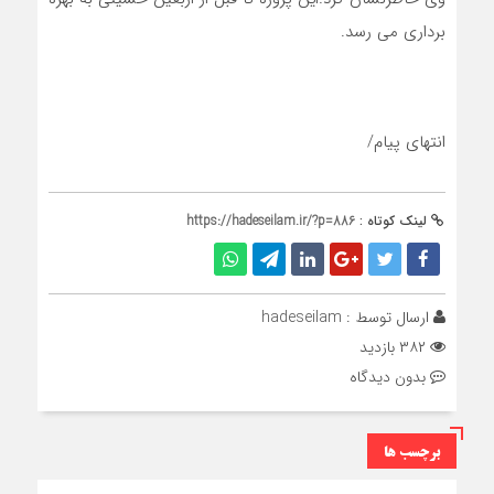
برداری می رسد.
انتهای پیام/
لینک کوتاه :
https://hadeseilam.ir/?p=886
ارسال توسط :
hadeseilam
۳۸۲ بازدید
بدون دیدگاه
برچسب ها