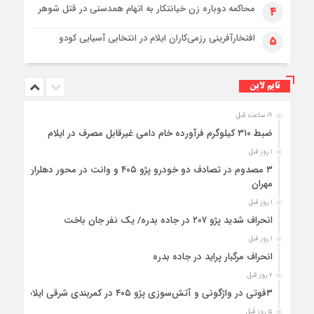
محاکمه دوباره زن خیانتکار به اتهام همدستی در قتل شوهر
۴
افتخارآفرینی رزمی‌کاران ایلام در انتخابی آسیایی کودو
۵
تایم لاین
۱۹ ساعت قبل
ضبط ۳۱۰ کیلوگرم فرآورده خام دامی غیرقابل مصرف در ایلام
۱ روز قبل
۳ مصدوم در تصادف دو خودرو پژو ۴۰۵ و وانت در محور دهلران-
مهران
۱ روز قبل
انحراف شدید پژو ۲۰۷ در جاده بدره/ یک نفر جان باخت
۱ روز قبل
انحراف مرگبار پراید در جاده بدره
۲ روز قبل
۳فوتی در واژگونی و آتش‌سوزی پژو ۴۰۵ در کمربندی شرقی ایلام
۵ روز قبل