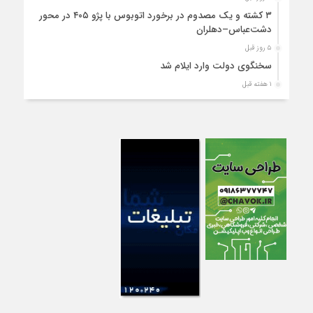
۳ کشته و یک مصدوم در برخورد اتوبوس با پژو ۴۰۵ در محور
دشت‌عباس–دهلران
۵ روز قبل
سخنگوی دولت وارد ایلام شد
۱ هفته قبل
استقرار ۷۱۴ دستگاه اتوبوس در پایانه برکت مهران برای بازگشت
زائران اربعین+تصاویر
۱ هفته قبل
واژگونی مرگبار پژوپارس در محور دهلران/ ۴ زائر اربعین جان باختند
۱ هفته قبل
۴کشته و یک مصدوم در حادثه مرگبار واژگونی خودرو پژو پارس در
دهلران
۱ هفته قبل
انتقال هوایی زائر اربعین از ایلام به تهران
۱ هفته قبل
۳ فوتی و ۲ مصدوم در تصادف مرگبار در آبدانان
۱ هفته قبل
تصادف مرگبار پراید و تیبا در محور آبدانان/سه نفر جان باختند