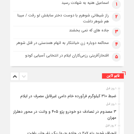
اسماعیل هنیه به شهادت رسید
۱
راز شیطانی شوهرم با دوست دختر سابقش لو رفت / مبینا
۲
هم شوهر داشت
جاده های که نمی بخشند
۳
محاکمه دوباره زن خیانتکار به اتهام همدستی در قتل شوهر
۴
افتخارآفرینی رزمی‌کاران ایلام در انتخابی آسیایی کودو
۵
تایم لاین
۱ روز قبل
ضبط ۳۱۰ کیلوگرم فرآورده خام دامی غیرقابل مصرف در ایلام
۱ روز قبل
۳ مصدوم در تصادف دو خودرو پژو ۴۰۵ و وانت در محور دهلران-
مهران
۲ روز قبل
انحراف شدید پژو ۲۰۷ در جاده بدره/ یک نفر جان باخت