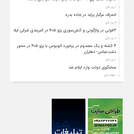
۲ روز قبل
انحراف مرگبار پراید در جاده بدره
۳ روز قبل
۳فوتی در واژگونی و آتش‌سوزی پژو ۴۰۵ در کمربندی شرقی ایلام
۶ روز قبل
۳ کشته و یک مصدوم در برخورد اتوبوس با پژو ۴۰۵ در محور
دشت‌عباس–دهلران
۶ روز قبل
سخنگوی دولت وارد ایلام شد
۱ هفته قبل
استقرار ۷۱۴ دستگاه اتوبوس در پایانه برکت مهران برای بازگشت
زائران اربعین+تصاویر
۱ هفته قبل
واژگونی مرگبار پژوپارس در محور دهلران/ ۴ زائر اربعین جان باختند
۱ هفته قبل
۴کشته و یک مصدوم در حادثه مرگبار واژگونی خودرو پژو پارس در
دهلران
۱ هفته قبل