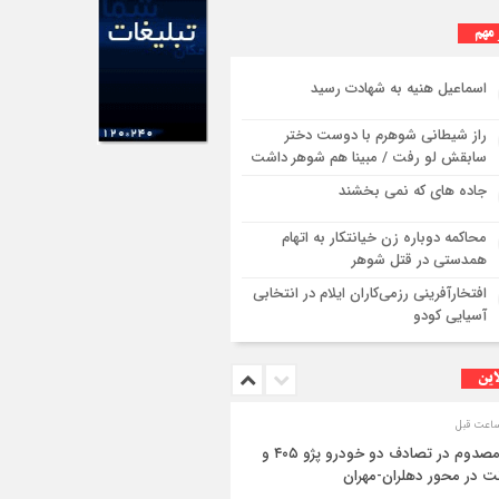
ازگشت زائران اربعین+تصاویر
 مهم
اسماعیل هنیه به شهادت رسید
راز شیطانی شوهرم با دوست دختر
سابقش لو رفت / مبینا هم شوهر داشت
جاده های که نمی بخشند
محاکمه دوباره زن خیانتکار به اتهام
همدستی در قتل شوهر
افتخارآفرینی رزمی‌کاران ایلام در انتخابی
آسیایی کودو
این
۳ مصدوم در تصادف دو خودرو پژو ۴۰۵ و
ت در محور دهلران-مهران