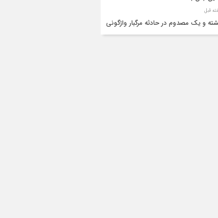
شته و یک مصدوم در حادثه مرگبار واژگونی
رو پژو پارس در دهلران
قال هوایی زائر اربعین از ایلام به تهران
۳ فوتی و ۲ مصدوم در تصادف مرگبار در
انان
دف مرگبار پراید و تیبا در محور آبدانان/سه
 جان باختند
انتقال ۱۵ زائر حادثه‌دیده از عراق به مرز مهران/
ده‌باش کامل هلال‌احمر ایلام+عکس
ط مرگبار از پاکت لودر/کارگر سنگ‌شکن زیر
‌های لودر جان باخت