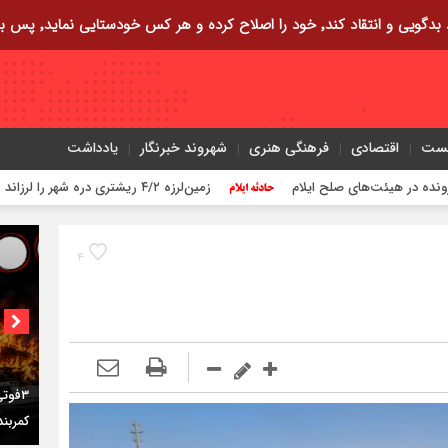
ایی نماید٬ پس به تحقیق خویش را تباه نموده است.
یست
اقتصادی
فرهنگی هنری
شهروند خبرنگار
یادداشت
زمین‌لرزه ۴/۲ ریشتری دره شهر را لرزاند
۴
اختصاص