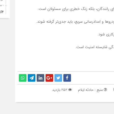
۱ هفته قبل
ی رانندگان، بلکه زنگ خطری برای مسئولان است.
۴ک
خود
روها و امدادرسانی سریع، باید جدی‌تر گرفته شوند.
۱ هفته قبل
انت
کاری شود.
۱ هفته قبل
زندگی شایسته امنیت است.
آبد
۱ هفته قبل
تصا
نفر
۱ هفته قبل
آما
منبع : حادثه ایلام
۲۵۲ بازدید
۱ هفته قبل
سقو
چرخ
۱ هفته قبل