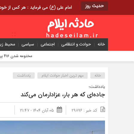
حدیث روز
امام علی (ع) می فرماید : هر کس از خود بدگویی و انتقاد کند٬ خود را اصلاح کرده و هر کس خودست
خانه
حوادث و انتظامی
اجتماعی
سیاسی
محیط ز
مختومه شدن ۴۱۶ پرونده در هیئت‌های صلح ایلام
خانه
مهم ترین اخبار حوادث ایلام
یادداشت
یادداشت؛
جاده‌ای که هر بار، عزادارمان می‌کند
کد خبر : ۲۹۸۹۶
۰۵ آبان ۱۴۰۴ - ۲۱:۴۷