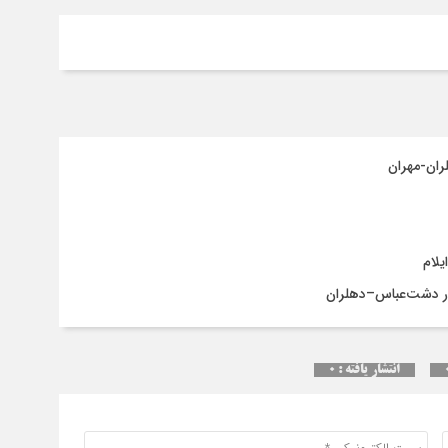
انح
برج
انتشار یافته : ۰