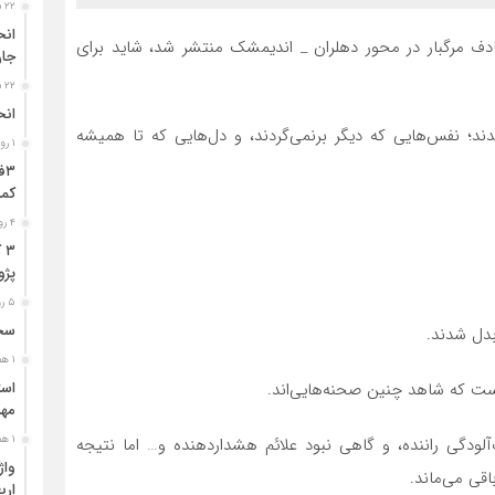
۲۲ ساعت قبل
ف مرگبار در محور دهلران _ اندیمشک منتشر شد، شاید برای
جا
۲۲ ساعت قبل
انح
ند؛ نفس‌هایی که دیگر برنمی‌گردند، و دل‌هایی که تا همیشه
۱ روز قبل
کمر
۴ روز قبل
۳
پژو ۴۰۵ در محور دشت‌عب
۵ روز قبل
سخن
بدل شدند.
۱ هفته قبل
است که شاهد چنین صحنه‌هایی‌اند.
مهر
۱ هفته قبل
ودگی راننده، و گاهی نبود علائم هشداردهنده و… اما نتیجه
قی می‌ماند.
ارب