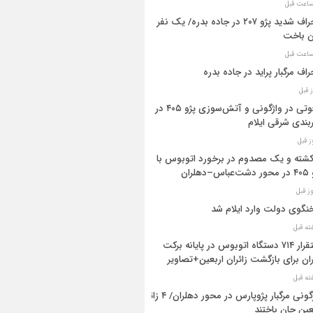
انحراف شدید پژو ۲۰۷ در جاده بدره/ یک نفر
ن باخت
راف مرگبار پراید در جاده بدره
۳فوتی در واژگونی و آتش‌سوزی پژو ۴۰۵ در
بندی شرقی ایلام
 کشته و یک مصدوم در برخورد اتوبوس با
اس–دهلران
گوی دولت وارد ایلام شد
استقرار ۷۱۴ دستگاه اتوبوس در پایانه برکت
ان برای بازگشت زائران اربعین+تصاویر
واژگونی مرگبار پژوپارس در محور دهلران/ ۴ زائر
عین جان باختند