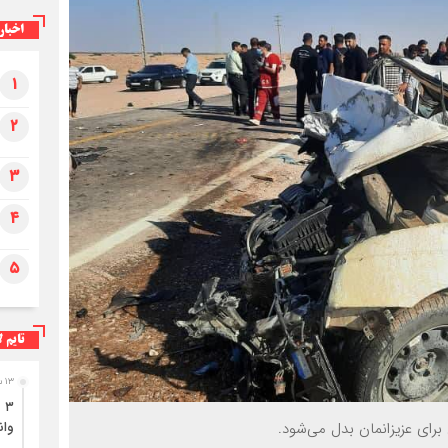
برای ب
اخبار
۳فوتی در واژگونی و آتش‌سوزی پژو ۴۰۵ در
۱
کمربندی شرقی ایلام
۲
۳
۴
۵
تایم ل
۱۳ ساعت قبل
 برای عزیزانمان بدل می‌شود.
وان