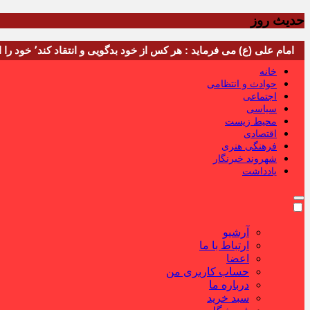
حدیث روز
امام علی (ع) می فرماید : هر کس از خود بدگویی و انتقاد کند٬ خود را اصلاح کرده و هر کس خودستایی نماید٬ پس به تحقیق خویش را تباه نموده است.
خانه
حوادث و انتظامی
اجتماعی
سیاسی
محیط زیست
اقتصادی
فرهنگی هنری
شهروند خبرنگار
یادداشت
آرشیو
ارتباط با ما
اعضا
حساب کاربری من
درباره ما
سبد خرید