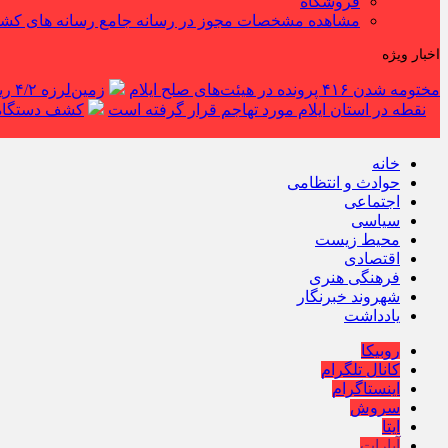
فروشگاه
مشاهده مشخصات مجوز در رسانه جامع رسانه های کش
اخبار ویژه
مختومه شدن ۴۱۶ پرونده در هیئت‌های صلح ایلام
زمین‌لرزه ۴/۲ ریشتری دره شهر را لرزاند
نقطه در استان ایلام مورد تهاجم قرار گرفته است
کشف دستگاه ف
خانه
حوادث و انتظامی
اجتماعی
سیاسی
محیط زیست
اقتصادی
فرهنگی هنری
شهروند خبرنگار
یادداشت
روبیکا
کانال تلگرام
اینستاگرام
سروش
ایتا
آپارات