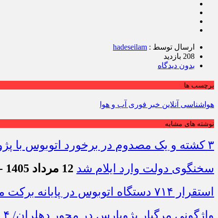
ارسال توسط :
hadeseilam
208 بازدید
بدون دیدگاه
برچسب ها
هواشناسی آنلاین خبر فوری آب و هوا
نوشته های مشابه
۳ کشته و یک مصدوم در برخورد اتوبوس با پژو ۴۰۵ در محور دشت‌عباس–دهلران
سخنگوی دولت وارد ایلام شد
12 مرداد 1405 - 7:42
استقرار ۷۱۴ دستگاه اتوبوس در پایانه برکت مهران برای بازگشت زائران اربعین+تصاویر
واژگونی مرگبار پژوپارس در محور دهلران/ ۴ زائر اربعین جان باختند