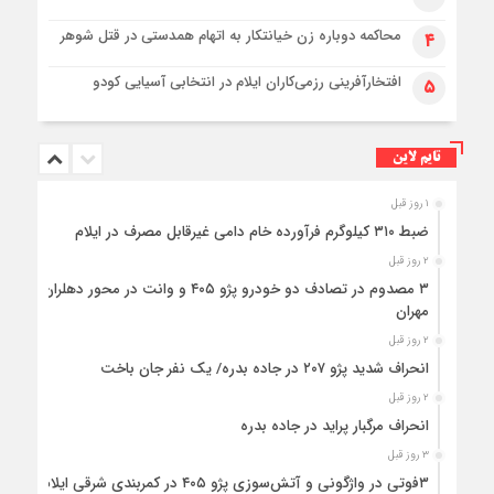
محاکمه دوباره زن خیانتکار به اتهام همدستی در قتل شوهر
۴
افتخارآفرینی رزمی‌کاران ایلام در انتخابی آسیایی کودو
۵
تایم لاین
۱ روز قبل
ضبط ۳۱۰ کیلوگرم فرآورده خام دامی غیرقابل مصرف در ایلام
۲ روز قبل
۳ مصدوم در تصادف دو خودرو پژو ۴۰۵ و وانت در محور دهلران-
مهران
۲ روز قبل
انحراف شدید پژو ۲۰۷ در جاده بدره/ یک نفر جان باخت
۲ روز قبل
انحراف مرگبار پراید در جاده بدره
۳ روز قبل
۳فوتی در واژگونی و آتش‌سوزی پژو ۴۰۵ در کمربندی شرقی ایلام