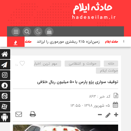
ها
زمین‌لرزه ۲/۵ ریشتری مورموری را لرزاند
۹۳ نقطه در استان ایلام مورد تهاجم قرار گرفته است
خانه
حوادث و انتظامی
مهم ترین اخبار
۱۰
حوادث ایلام
توقیف سواری پژو پارس با ۵۰ میلیون ریال خلافی
کد خبر : ۸۶۳
۰۵ شهریور ۱۳۹۸ - ۱۳:۵۵