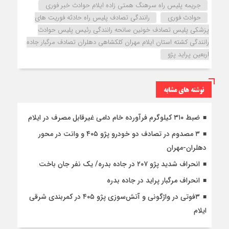
جریمه پلیس راه سرهنگ همتی زاده ایلام حوادث خبر فوری
حوادث فوری
رانندگی تصادف پلیس راه حادثه فوریت های
پزشکی پلیس تصادف خونین سانحه رانندگی رئیس پلیس حوادث
رانندگی کشته استان ایلام مهران کلکشاهی دهلران تصادف مرگبار جاده
اربعین پراید پژو
نوشته های مشابه
ضبط ۳۱۰ کیلوگرم فرآورده خام دامی غیرقابل مصرف در ایلام
۳ مصدوم در تصادف دو خودرو پژو ۴۰۵ و وانت در محور
دهلران-مهران
انحراف شدید پژو ۲۰۷ در جاده بدره/ یک نفر جان باخت
انحراف مرگبار پراید در جاده بدره
۳فوتی در واژگونی و آتش‌سوزی پژو ۴۰۵ در کمربندی شرقی
ایلام