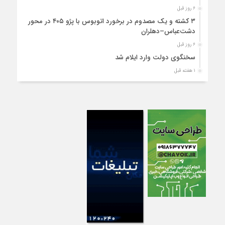
۶ روز قبل
۳ کشته و یک مصدوم در برخورد اتوبوس با پژو ۴۰۵ در محور
دشت‌عباس–دهلران
۶ روز قبل
سخنگوی دولت وارد ایلام شد
۱ هفته قبل
استقرار ۷۱۴ دستگاه اتوبوس در پایانه برکت مهران برای بازگشت
زائران اربعین+تصاویر
۱ هفته قبل
واژگونی مرگبار پژوپارس در محور دهلران/ ۴ زائر اربعین جان باختند
۱ هفته قبل
۴کشته و یک مصدوم در حادثه مرگبار واژگونی خودرو پژو پارس در
دهلران
۱ هفته قبل
انتقال هوایی زائر اربعین از ایلام به تهران
۱ هفته قبل
۳ فوتی و ۲ مصدوم در تصادف مرگبار در آبدانان
۱ هفته قبل