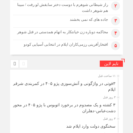
راز شیطانی شوهرم با دوست دختر سابقش لو رفت / مبینا
۲
هم شوهر داشت
جاده های که نمی بخشند
۳
محاکمه دوباره زن خیانتکار به اتهام همدستی در قتل شوهر
۴
افتخارآفرینی رزمی‌کاران ایلام در انتخابی آسیایی کودو
۵
تایم لاین
۱۱ ساعت قبل
۳فوتی در واژگونی و آتش‌سوزی پژو ۴۰۵ در کمربندی شرقی
ایلام
۳ روز قبل
۳ کشته و یک مصدوم در برخورد اتوبوس با پژو ۴۰۵ در محور
دشت‌عباس–دهلران
۳ روز قبل
سخنگوی دولت وارد ایلام شد