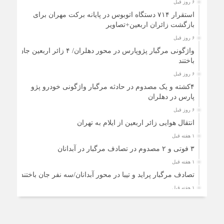
۶ روز قبل
استقرار ۷۱۴ دستگاه اتوبوس در پایانه برکت مهران برای
بازگشت زائران اربعین+تصاویر
۶ روز قبل
واژگونی مرگبار پژوپارس در محور دهلران/ ۴ زائر اربعین جان
باختند
۶ روز قبل
۴کشته و یک مصدوم در حادثه مرگبار واژگونی خودرو پژو
پارس در دهلران
۶ روز قبل
انتقال هوایی زائر اربعین از ایلام به تهران
۱ هفته قبل
۳ فوتی و ۲ مصدوم در تصادف مرگبار در آبدانان
۱ هفته قبل
تصادف مرگبار پراید و تیبا در محور آبدانان/سه نفر جان باختند
۱ هفته قبل
انتقال ۱۵ زائر حادثه‌دیده از عراق به مرز مهران/آماده‌باش
کامل هلال‌احمر ایلام+عکس
۱ هفته قبل