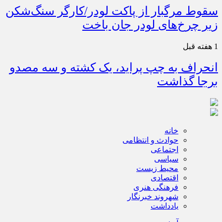
سقوط مرگبار از پاکت لودر/کارگر سنگ‌شکن
زیر چرخ‌های لودر جان باخت
1 هفته قبل
انحراف به چپ پراید، یک کشته و سه مصدو
برجا گذاشت
خانه
حوادث و انتظامی
اجتماعی
سیاسی
محیط زیست
اقتصادی
فرهنگی هنری
شهروند خبرنگار
یادداشت