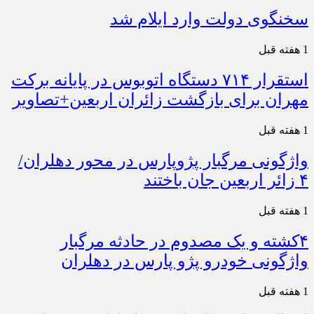
سخنگوی دولت وارد ایلام شد
1 هفته قبل
استقرار ۷۱۴ دستگاه اتوبوس در پایانه برکت
مهران برای بازگشت زائران اربعین+تصاویر
1 هفته قبل
واژگونی مرگبار پژوپارس در محور دهلران/
۴ زائر اربعین جان باختند
1 هفته قبل
۴کشته و یک مصدوم در حادثه مرگبار
واژگونی خودرو پژو پارس در دهلران
1 هفته قبل