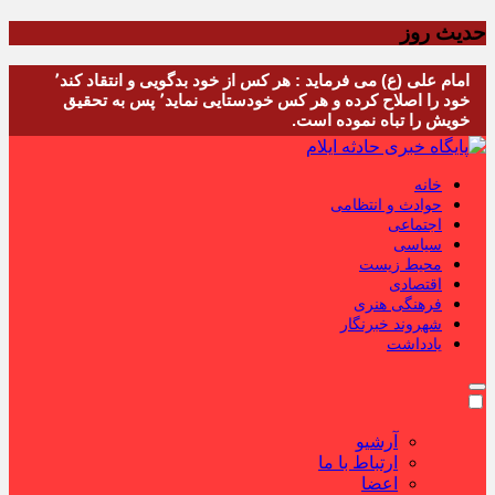
حدیث روز
امام علی (ع) می فرماید : هر کس از خود بدگویی و انتقاد کند٬
خود را اصلاح کرده و هر کس خودستایی نماید٬ پس به تحقیق
خویش را تباه نموده است.
خانه
حوادث و انتظامی
اجتماعی
سیاسی
محیط زیست
اقتصادی
فرهنگی هنری
شهروند خبرنگار
یادداشت
آرشیو
ارتباط با ما
اعضا