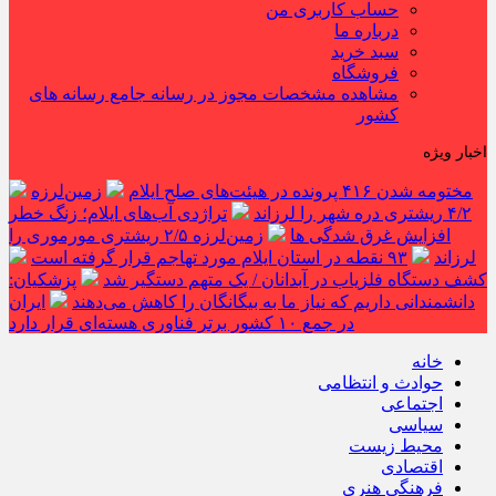
حساب کاربری من
درباره ما
سبد خرید
فروشگاه
مشاهده مشخصات مجوز در رسانه جامع رسانه های
کشور
اخبار ویژه
مختومه شدن ۴۱۶ پرونده در هیئت‌های صلح ایلام
زمین‌لرزه
۴/۲ ریشتری دره شهر را لرزاند
تراژدی آب‌های ایلام؛ زنگ خطر
افزایش غرق شدگی ها
زمین‌لرزه ۲/۵ ریشتری مورموری را
لرزاند
۹۳ نقطه در استان ایلام مورد تهاجم قرار گرفته است
کشف دستگاه فلزیاب در آبدانان / یک متهم دستگیر شد
پزشکیان:
دانشمندانی داریم که نیاز ما به بیگانگان را کاهش می‌دهند
ایران
در جمع ۱۰ کشور برتر فناوری هسته‌ای قرار دارد
خانه
حوادث و انتظامی
اجتماعی
سیاسی
محیط زیست
اقتصادی
فرهنگی هنری