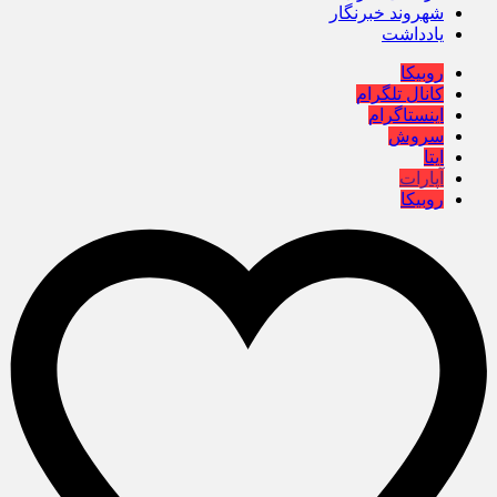
شهروند خبرنگار
یادداشت
روبیکا
کانال تلگرام
اینستاگرام
سروش
ایتا
آپارات
روبیکا