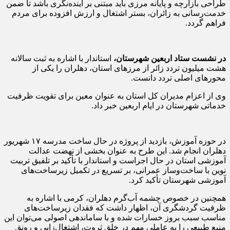
طراحی بازارچه و پایانه مرزی باید مبتنی بر آینده‌نگری باشد تا ضمن
خدمت‌رسانی به زائران، بستر اشتغال و ارزش افزوده برای مردم
فراهم گردد.
در نشست ستاد اربعین شهرستان،
استاندار با اشاره به ثبت سالانه
هشت میلیون تردد زائر از مرزهای استان، دهلران را یکی از
محورهای اصلی تردد دانست.
وی از اعزام مدیران کل استان به عنوان معین برای تقویت ظرفیت
خدماتی شهرستان در ایام اربعین خبر داد.
در حوزه آموزش، بازدید از پروژه در حال ساخت مدرسه ۱۷ شهریور
دهلران انجام شد. این طرح به عنوان بخشی از نهضت عدالت
آموزشی استان در حال اجراست و استاندار با تأکید بر تلفیق تربیت
نوین با ساخت‌وساز عمرانی، بر تسریع در تکمیل زیرساخت‌های
آموزشی شهرستان تأکید کرد.
همچنین در خصوص چشمه آب‌گرم دهلران، کرمی با اشاره به
ظرفیت گردشگری آن، اظهار داشت که فقدان زیرساخت‌های
مناسب سبب بروز خسارات شده و با ساماندهی اصولی می‌توان این
منبع طبیعی را به عاملی مهم در خلق ثروت، اشتغال‌زایی و رونق