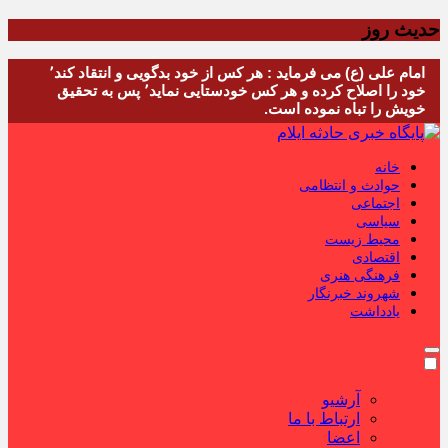
حدیث روز
امام علی (ع) می فرماید : هر کس از خود بدگویی و انتقاد کند٬
خود را اصلاح کرده و هر کس خودستایی نماید٬ پس به تحقیق
خویش را تباه نموده است.
خانه
حوادث و انتظامی
اجتماعی
سیاسی
محیط زیست
اقتصادی
فرهنگی هنری
شهروند خبرنگار
یادداشت
آرشیو
ارتباط با ما
اعضا