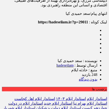
دیپلماسی مرزی، و بهره‌برداری بهینه از ظرفیت‌های طبیعی،
اقتصادی و انسانی این منطقه راهبردی بود.
انتهای پیام/سعد حمیدی کیا
لینک کوتاه :
https://hadeseilam.ir/?p=29011
نویسنده : سعد حمیدی کیا
ارسال توسط :
hadeseilam
منبع : حادثه ایلام
248 بازدید
بدون دیدگاه
برچسب ها
استاندار ایلام
استاندار ایلام ۱۴۰۳
استاندار ایلام اهل کجاست
استاندار ایلام بهرام نیا
استاندار ایلام جدید
استاندار ایلام در دولت
چهاردهم کیست
استاندار ایلام دولت پزشکیان
استاندار ایلام شهریار