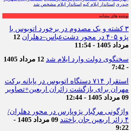
حیدری
استاندار ایلام کیه
استاندار ایلام مشخص شد
نوشته های مشابه
۳ کشته و یک مصدوم در برخورد اتوبوس با
پژو ۴۰۵ در محور دشت‌عباس–دهلران
12
مرداد 1405 - 11:54
سخنگوی دولت وارد ایلام شد
12 مرداد 1405
- 7:42
استقرار ۷۱۴ دستگاه اتوبوس در پایانه برکت
مهران برای بازگشت زائران اربعین+تصاویر
09 مرداد 1405 - 12:44
واژگونی مرگبار پژوپارس در محور دهلران/
۴ زائر اربعین جان باختند
09 مرداد 1405 -
9:22