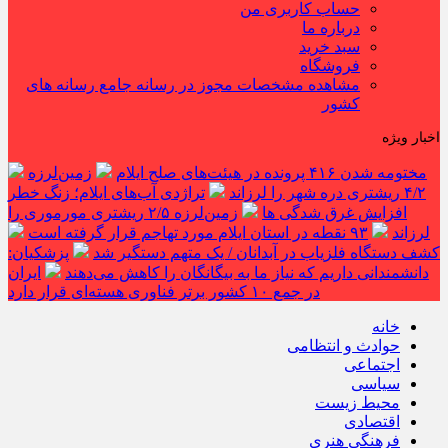
حساب کاربری من
درباره ما
سبد خرید
فروشگاه
مشاهده مشخصات مجوز در رسانه جامع رسانه های
کشور
اخبار ویژه
مختومه شدن ۴۱۶ پرونده در هیئت‌های صلح ایلام
زمین‌لرزه
۴/۲ ریشتری دره شهر را لرزاند
تراژدی آب‌های ایلام؛ زنگ خطر
افزایش غرق شدگی ها
زمین‌لرزه ۲/۵ ریشتری مورموری را
لرزاند
۹۳ نقطه در استان ایلام مورد تهاجم قرار گرفته است
کشف دستگاه فلزیاب در آبدانان / یک متهم دستگیر شد
پزشکیان:
دانشمندانی داریم که نیاز ما به بیگانگان را کاهش می‌دهند
ایران
در جمع ۱۰ کشور برتر فناوری هسته‌ای قرار دارد
خانه
حوادث و انتظامی
اجتماعی
سیاسی
محیط زیست
اقتصادی
فرهنگی هنری