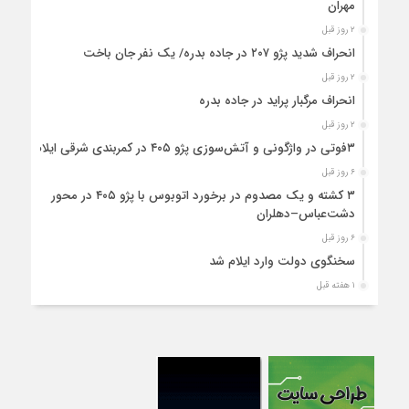
مهران
۲ روز قبل
انحراف شدید پژو ۲۰۷ در جاده بدره/ یک نفر جان باخت
۲ روز قبل
انحراف مرگبار پراید در جاده بدره
۲ روز قبل
۳فوتی در واژگونی و آتش‌سوزی پژو ۴۰۵ در کمربندی شرقی ایلام
۶ روز قبل
۳ کشته و یک مصدوم در برخورد اتوبوس با پژو ۴۰۵ در محور
دشت‌عباس–دهلران
۶ روز قبل
سخنگوی دولت وارد ایلام شد
۱ هفته قبل
استقرار ۷۱۴ دستگاه اتوبوس در پایانه برکت مهران برای بازگشت
زائران اربعین+تصاویر
۱ هفته قبل
واژگونی مرگبار پژوپارس در محور دهلران/ ۴ زائر اربعین جان باختند
۱ هفته قبل