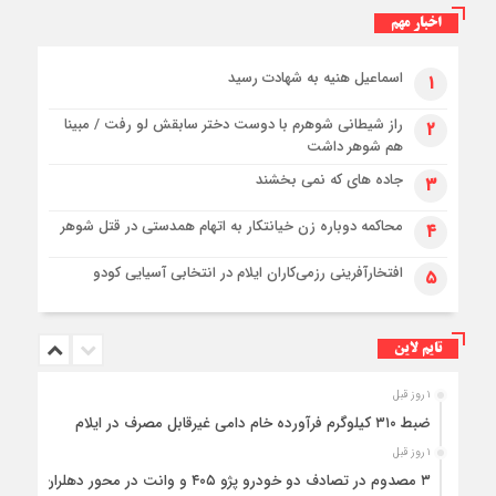
اخبار مهم
اسماعیل هنیه به شهادت رسید
۱
راز شیطانی شوهرم با دوست دختر سابقش لو رفت / مبینا
۲
هم شوهر داشت
جاده های که نمی بخشند
۳
محاکمه دوباره زن خیانتکار به اتهام همدستی در قتل شوهر
۴
افتخارآفرینی رزمی‌کاران ایلام در انتخابی آسیایی کودو
۵
تایم لاین
۱ روز قبل
ضبط ۳۱۰ کیلوگرم فرآورده خام دامی غیرقابل مصرف در ایلام
۱ روز قبل
۳ مصدوم در تصادف دو خودرو پژو ۴۰۵ و وانت در محور دهلران-