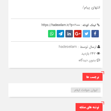
انتهای پیام/
لینک کوتاه :
https://hadeseilam.ir/?p=2000
ارسال توسط :
hadeseilam
۲۴۲ بازدید
بدون دیدگاه
برچسب ها
ایوان حوادث ایلام
نوشته های مشابه