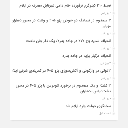
ضبط ۳۱۰ کیلوگرم فرآورده خام دامی غیرقابل مصرف در ایلام
۲ روز قبل
۳ مصدوم در تصادف دو خودرو پژو ۴۰۵ و وانت در محور دهلران-
مهران
۲ روز قبل
انحراف شدید پژو ۲۰۷ در جاده بدره/ یک نفر جان باخت
۲ روز قبل
انحراف مرگبار پراید در جاده بدره
۳ روز قبل
۳فوتی در واژگونی و آتش‌سوزی پژو ۴۰۵ در کمربندی شرقی ایلام
۶ روز قبل
۳ کشته و یک مصدوم در برخورد اتوبوس با پژو ۴۰۵ در محور
دشت‌عباس–دهلران
۶ روز قبل
سخنگوی دولت وارد ایلام شد
۱ هفته قبل
استقرار ۷۱۴ دستگاه اتوبوس در پایانه برکت مهران برای بازگشت
زائران اربعین+تصاویر