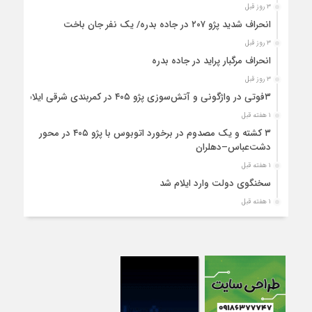
۳ روز قبل
انحراف شدید پژو ۲۰۷ در جاده بدره/ یک نفر جان باخت
۳ روز قبل
انحراف مرگبار پراید در جاده بدره
۳ روز قبل
۳فوتی در واژگونی و آتش‌سوزی پژو ۴۰۵ در کمربندی شرقی ایلام
۱ هفته قبل
۳ کشته و یک مصدوم در برخورد اتوبوس با پژو ۴۰۵ در محور
دشت‌عباس–دهلران
۱ هفته قبل
سخنگوی دولت وارد ایلام شد
۱ هفته قبل
استقرار ۷۱۴ دستگاه اتوبوس در پایانه برکت مهران برای بازگشت
زائران اربعین+تصاویر
۱ هفته قبل
واژگونی مرگبار پژوپارس در محور دهلران/ ۴ زائر اربعین جان باختند
۱ هفته قبل
۴کشته و یک مصدوم در حادثه مرگبار واژگونی خودرو پژو پارس در