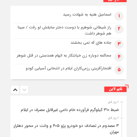
اسماعیل هنیه به شهادت رسید
۱
راز شیطانی شوهرم با دوست دختر سابقش لو رفت / مبینا
۲
هم شوهر داشت
جاده های که نمی بخشند
۳
محاکمه دوباره زن خیانتکار به اتهام همدستی در قتل شوهر
۴
افتخارآفرینی رزمی‌کاران ایلام در انتخابی آسیایی کودو
۵
تایم لاین
۲ روز قبل
ضبط ۳۱۰ کیلوگرم فرآورده خام دامی غیرقابل مصرف در ایلام
۲ روز قبل
۳ مصدوم در تصادف دو خودرو پژو ۴۰۵ و وانت در محور دهلران-
مهران