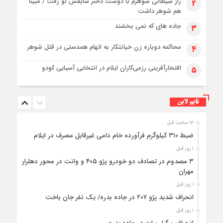
راز شیطانی شوهرم با دوست دختر سابقش لو رفت / مبینا
۲
هم شوهر داشت
جاده های که نمی بخشند
۳
محاکمه دوباره زن خیانتکار به اتهام همدستی در قتل شوهر
۴
افتخارآفرینی رزمی‌کاران ایلام در انتخابی آسیایی کودو
۵
تایم لاین
۱۳ ساعت قبل
ضبط ۳۱۰ کیلوگرم فرآورده خام دامی غیرقابل مصرف در ایلام
۱ روز قبل
۳ مصدوم در تصادف دو خودرو پژو ۴۰۵ و وانت در محور دهلران-
مهران
۱ روز قبل
انحراف شدید پژو ۲۰۷ در جاده بدره/ یک نفر جان باخت
۱ روز قبل