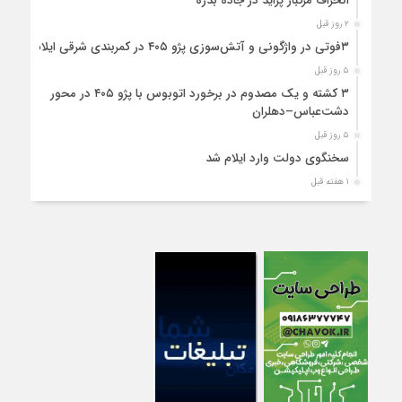
انحراف مرگبار پراید در جاده بدره
۲ روز قبل
۳فوتی در واژگونی و آتش‌سوزی پژو ۴۰۵ در کمربندی شرقی ایلام
۵ روز قبل
۳ کشته و یک مصدوم در برخورد اتوبوس با پژو ۴۰۵ در محور
دشت‌عباس–دهلران
۵ روز قبل
سخنگوی دولت وارد ایلام شد
۱ هفته قبل
استقرار ۷۱۴ دستگاه اتوبوس در پایانه برکت مهران برای بازگشت
زائران اربعین+تصاویر
۱ هفته قبل
واژگونی مرگبار پژوپارس در محور دهلران/ ۴ زائر اربعین جان باختند
۱ هفته قبل
۴کشته و یک مصدوم در حادثه مرگبار واژگونی خودرو پژو پارس در
دهلران
۱ هفته قبل
انتقال هوایی زائر اربعین از ایلام به تهران