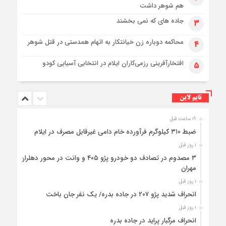
هم شوهر داشت
جاده های که نمی بخشند
۳
محاکمه دوباره زن خیانتکار به اتهام همدستی در قتل شوهر
۴
افتخارآفرینی رزمی‌کاران ایلام در انتخابی آسیایی کودو
۵
تایم لاین
۱۹ ساعت قبل
ضبط ۳۱۰ کیلوگرم فرآورده خام دامی غیرقابل مصرف در ایلام
۱ روز قبل
۳ مصدوم در تصادف دو خودرو پژو ۴۰۵ و وانت در محور دهلران-
مهران
۱ روز قبل
انحراف شدید پژو ۲۰۷ در جاده بدره/ یک نفر جان باخت
۱ روز قبل
انحراف مرگبار پراید در جاده بدره