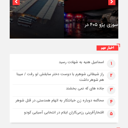
اختصاصی؛
استقرار ۷۱۴ دستگاه اتوبوس در پایانه برکت مهران
برای بازگشت زائران اربعین+تصاویر
اخبار مهم
اسماعیل هنیه به شهادت رسید
۱
راز شیطانی شوهرم با دوست دختر سابقش لو رفت / مبینا
۲
هم شوهر داشت
جاده های که نمی بخشند
۳
محاکمه دوباره زن خیانتکار به اتهام همدستی در قتل شوهر
۴
افتخارآفرینی رزمی‌کاران ایلام در انتخابی آسیایی کودو
۵