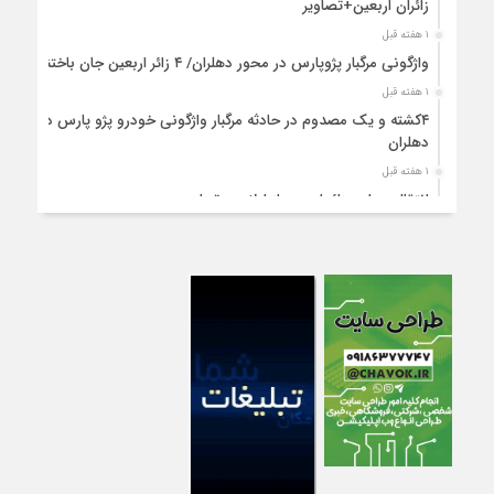
زائران اربعین+تصاویر
۱ هفته قبل
واژگونی مرگبار پژوپارس در محور دهلران/ ۴ زائر اربعین جان باختند
۱ هفته قبل
۴کشته و یک مصدوم در حادثه مرگبار واژگونی خودرو پژو پارس در
دهلران
۱ هفته قبل
انتقال هوایی زائر اربعین از ایلام به تهران
۱ هفته قبل
۳ فوتی و ۲ مصدوم در تصادف مرگبار در آبدانان
۱ هفته قبل
تصادف مرگبار پراید و تیبا در محور آبدانان/سه نفر جان باختند
۱ هفته قبل
انتقال ۱۵ زائر حادثه‌دیده از عراق به مرز مهران/آماده‌باش کامل
هلال‌احمر ایلام+عکس
۱ هفته قبل
سقوط مرگبار از پاکت لودر/کارگر سنگ‌شکن زیر چرخ‌های لودر جان
باخت