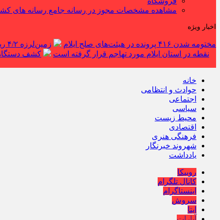
فروشگاه
مشاهده مشخصات مجوز در رسانه جامع رسانه های کش
اخبار ویژه
مختومه شدن ۴۱۶ پرونده در هیئت‌های صلح ایلام
زمین‌لرزه ۴/۲ ریشتری دره شهر را لرزاند
نقطه در استان ایلام مورد تهاجم قرار گرفته است
کشف دستگاه ف
خانه
حوادث و انتظامی
اجتماعی
سیاسی
محیط زیست
اقتصادی
فرهنگی هنری
شهروند خبرنگار
یادداشت
روبیکا
کانال تلگرام
اینستاگرام
سروش
ایتا
آپارات