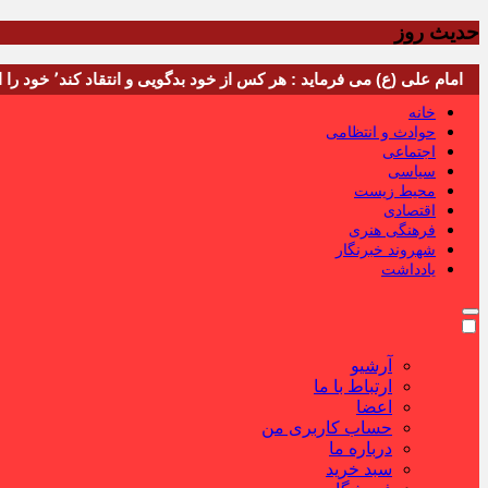
حدیث روز
امام علی (ع) می فرماید : هر کس از خود بدگویی و انتقاد کند٬ خود را اصلاح کرده و هر کس خودستایی نماید٬ پس به تحقیق خویش را تباه نموده است.
خانه
حوادث و انتظامی
اجتماعی
سیاسی
محیط زیست
اقتصادی
فرهنگی هنری
شهروند خبرنگار
یادداشت
آرشیو
ارتباط با ما
اعضا
حساب کاربری من
درباره ما
سبد خرید