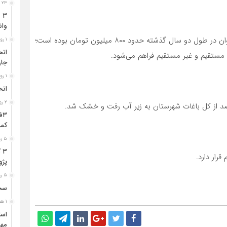
۲۳ ساعت قبل
وان
فتاح‌زاده بیان داشت: میزان فروش انار در سطح باغات سیروان در طول دو سال گذشته حدود ۸۰۰ میلیون تومان بوده است؛
۱ روز قبل
جا
۱ روز قبل
انح
۲ روز قبل
کمر
۵ روز قبل
۳
پژو ۴۰۵ در محور دشت‌عب
۵ روز قبل
سخن
۱ هفته قبل
مهر