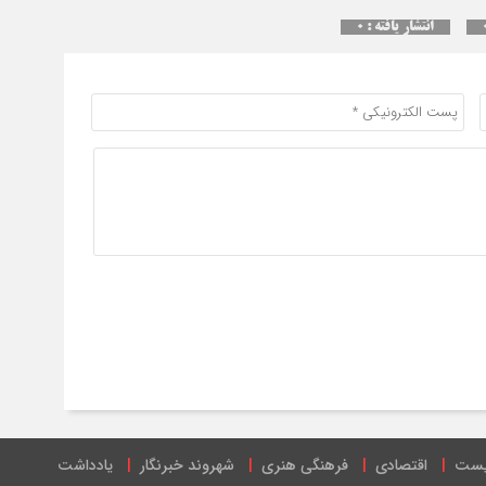
سقو
انتشار یافته : ۰
چرخ
یست
اقتصادی
فرهنگی هنری
شهروند خبرنگار
یادداشت