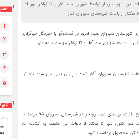
ت این شهرستان از اواسط شهریور ماه آغاز و تا اواخر مهرماه
اخبار
۱
رزی شهرستان سیروان صبح امروز در گفت‌وگو با خبرنگار خبرگزاری
۲
از اواسط شهریور ماه آغاز و تا اواخر مهرماه ادامه دارد.
۳
۴
وی افزود: در این راستا برداشت انار در سطح ۱۰ هکتار از باغات شهرستان سیروان آغاز شده و پیش بینی می شود ۱۵۰ تن
۵
تایم ل
مدیر جهادکشاورزی سیروان با بیان اینکه تولید انار در سطح باغات روستای عرب رودبار در شهرستان سیروان ۹۵ درصد به
۸ ساعت قبل
دلیل سیل دو سال گذشته کاهش داشته است، اظهار کرد: هم اکنون تنها ۵ هکتار از باغات این منطقه به کشت انار
مصر