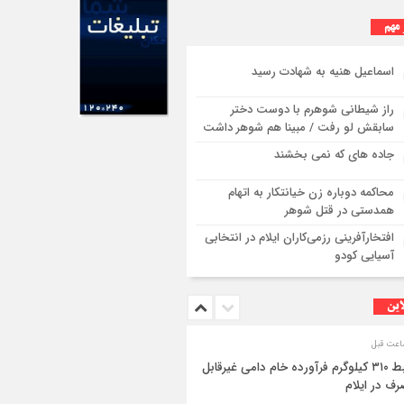
 مهم
اسماعیل هنیه به شهادت رسید
راز شیطانی شوهرم با دوست دختر
سابقش لو رفت / مبینا هم شوهر داشت
جاده های که نمی بخشند
محاکمه دوباره زن خیانتکار به اتهام
همدستی در قتل شوهر
افتخارآفرینی رزمی‌کاران ایلام در انتخابی
آسیایی کودو
این
ضبط ۳۱۰ کیلوگرم فرآورده خام دامی غیرقابل
ف در ایلام