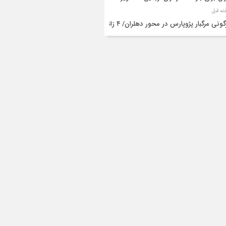
واژگونی مرگبار پژوپارس در محور دهلران/ ۴ زائر
عین جان باختند
شته و یک مصدوم در حادثه مرگبار واژگونی
رو پژو پارس در دهلران
قال هوایی زائر اربعین از ایلام به تهران
۳ فوتی و ۲ مصدوم در تصادف مرگبار در
انان
دف مرگبار پراید و تیبا در محور آبدانان/سه
 جان باختند
انتقال ۱۵ زائر حادثه‌دیده از عراق به مرز مهران/
ده‌باش کامل هلال‌احمر ایلام+عکس