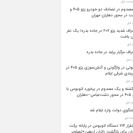
۳ مصدوم در تصادف دو خودرو پژو ۴۰۵ و
ت در محور دهلران-مهران
انحراف شدید پژو ۲۰۷ در جاده بدره/ یک نفر
ن باخت
راف مرگبار پراید در جاده بدره
۳فوتی در واژگونی و آتش‌سوزی پژو ۴۰۵ در
بندی شرقی ایلام
 کشته و یک مصدوم در برخورد اتوبوس با
اس–دهلران
گوی دولت وارد ایلام شد
استقرار ۷۱۴ دستگاه اتوبوس در پایانه برکت
ان برای بازگشت زائران اربعین+تصاویر