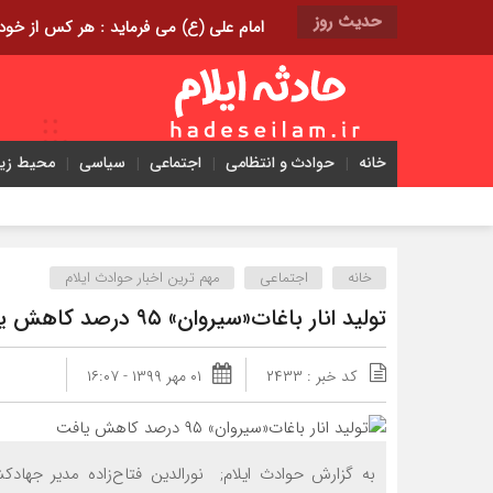
حدیث روز
امام علی (ع) می فرماید : هر کس از خود بدگویی و انتقاد کند٬ خود را اصلاح کرده و هر کس خودست
خانه
حوادث و انتظامی
اجتماعی
سیاسی
محیط ز
خانه
اجتماعی
مهم ترین اخبار حوادث ایلام
تولید انار باغات«سیروان» ۹۵ درصد کاهش یافت
کد خبر : ۲۴۳۳
۰۱ مهر ۱۳۹۹ - ۱۶:۰۷
به گزارش حوادث ایلام; نورالدین فتاح‌زاده مدیر جهاد