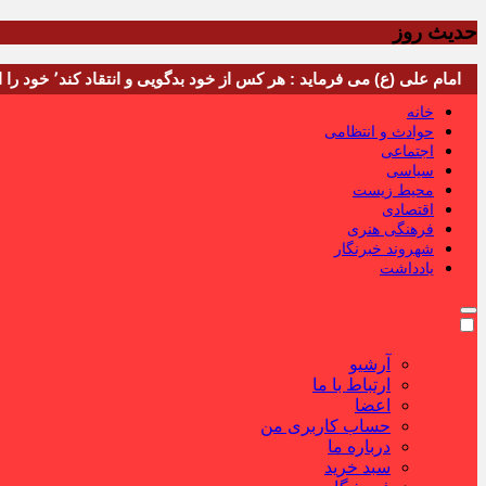
حدیث روز
امام علی (ع) می فرماید : هر کس از خود بدگویی و انتقاد کند٬ خود را اصلاح کرده و هر کس خودستایی نماید٬ پس به تحقیق خویش را تباه نموده است.
خانه
حوادث و انتظامی
اجتماعی
سیاسی
محیط زیست
اقتصادی
فرهنگی هنری
شهروند خبرنگار
یادداشت
آرشیو
ارتباط با ما
اعضا
حساب کاربری من
درباره ما
سبد خرید