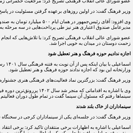
عضو شورای عالی انقلاب فرهنگی تصریح کرد: مرجعیت حکمرانی زمانی 
وزیر فرهنگ گفت: در اولین روز‌های برعهده گرفتن مسئولیت در پاسخ
وی افزود: آقای رئیس‌جمهور د
مدیرعامل صندوق اعتباری هنر نیز طی پرداخت‌هایی در سه مرحله به
عضو شورای عالی انقلاب فرهنگی تصریح کرد: با تلاش‌هایی که انجام ش
زحمت دوستان در میدان به خوبی اجرا شد.
اجازه ندادیم حوزه فرهنگ و هنر تعطیل شود
اسماع
وزارتخانه این بود که اجازه ندادند حوزه فرهنگ و هنر تعطیل شود.
وزیر فرهنگ گفت: بزرگترین نماد فعالیت‌های فرهنگی هنری جشنواره ها
وی با اشاره به اقداماتی ک
سینما‌ها رفتم که مسئول آن سینما گفت در تمام طول دوران فعالیتم چنین رونقی را تجرب
سینماداران از خاک بلند شدند
وزیر فرهنگ گفت: در جلسه‌ای یکی از سینماداران کرجی در سخنگاه قرا
اسماعیلی با اشاره به اظهارات برخی منتقدان تاکید کرد: برخی انتق
رونق به قدری ادامه یافت تا جایی که یکی از اهالی سینما گفته بود پیش از این فروش ۳۰، ۴۰ میلیارد تومانی استثنائی بود، اما الان 