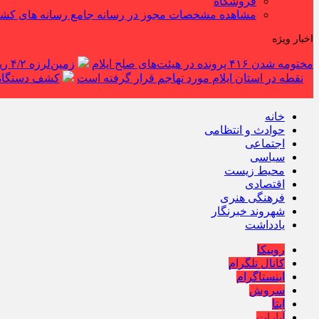
فروشگاه
مشاهده مشخصات مجوز در رسانه جامع رسانه های کش
اخبار ویژه
مختومه شدن ۴۱۶ پرونده در هیئت‌های صلح ایلام
زمین‌لرزه ۴/۲ ریشتری دره شهر را لرزاند
نقطه در استان ایلام مورد تهاجم قرار گرفته است
کشف دستگاه ف
خانه
حوادث و انتظامی
اجتماعی
سیاسی
محیط زیست
اقتصادی
فرهنگی هنری
شهروند خبرنگار
یادداشت
روبیکا
کانال تلگرام
اینستاگرام
سروش
ایتا
آپارات