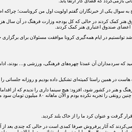
بازمی‌گردد که فضای کار ارتقا یابد.
 به سوال یکی از خبرنگاران گفتم اولویت اول من کروناست؛ چراکه اص
ر همان ایام ۵۰۰ میلیارد تومان به صندوق هنر کمک کردند در حالی که کل بودجه وزارت فره
 اعضای صندوق اعتباری هنر کمک کردند.
د توانستیم در ایام همه‌گیری کرونا موافقت مسئولان برای برگزاری ح
یلی با بیان اینکه پس از آن نوبت به فتنه فرهنگی سال ۱۴۰۱ رسید که سردمداران آن عمدتا چهره‌های ف
ست در همین راستا کمیته‌ای تشکیل داده بودیم و روزانه جلساتی را ب
ه منجر شد سال ۱۴۰۲ پررونق‌ترین دوره فرهنگ و هنر در کشور شود، افزود: هیچ سینما داری را 
ه نکرده بودم و الآن ماهانه ۸۰ میلیون تومان سود می‌کنم.
ر گرفت و عنوان کرد ما را از خاک بلند کردید.
اد می‌کردند که آثار پرفروش صرفا کمدی است در حالی که چندی بعد از
این میزان فروش نشانه ضعف است.