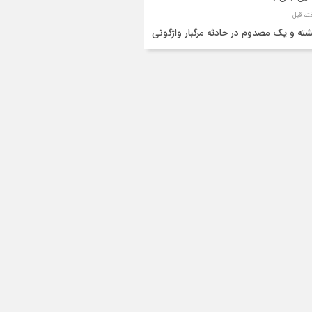
شته و یک مصدوم در حادثه مرگبار واژگونی
رو پژو پارس در دهلران
قال هوایی زائر اربعین از ایلام به تهران
۳ فوتی و ۲ مصدوم در تصادف مرگبار در
انان
دف مرگبار پراید و تیبا در محور آبدانان/سه
 جان باختند
انتقال ۱۵ زائر حادثه‌دیده از عراق به مرز مهران/
ده‌باش کامل هلال‌احمر ایلام+عکس
ط مرگبار از پاکت لودر/کارگر سنگ‌شکن زیر
‌های لودر جان باخت