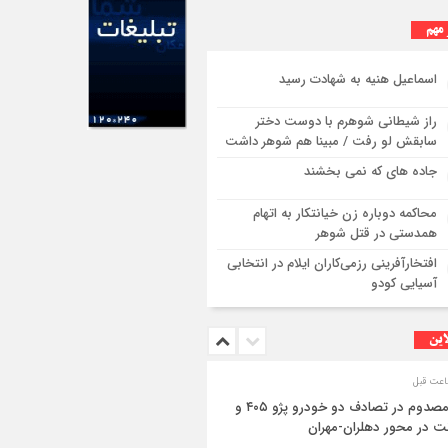
 مهم
استقرار ۷۱۴ دستگاه اتوبوس در پایانه برکت مهران
ی بازگشت زائران اربعین+تصاویر
اسماعیل هنیه به شهادت رسید
راز شیطانی شوهرم با دوست دختر
سابقش لو رفت / مبینا هم شوهر داشت
جاده های که نمی بخشند
محاکمه دوباره زن خیانتکار به اتهام
همدستی در قتل شوهر
افتخارآفرینی رزمی‌کاران ایلام در انتخابی
آسیایی کودو
این
۳ مصدوم در تصادف دو خودرو پژو ۴۰۵ و
ت در محور دهلران-مهران