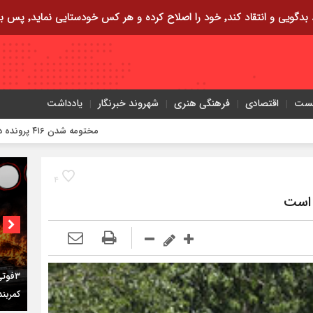
ایی نماید٬ پس به تحقیق خویش را تباه نموده است.
یست
اقتصادی
فرهنگی هنری
شهروند خبرنگار
یادداشت
مختومه شدن ۴۱۶ پرونده در هیئت‌های صلح ایلام
۴
 است