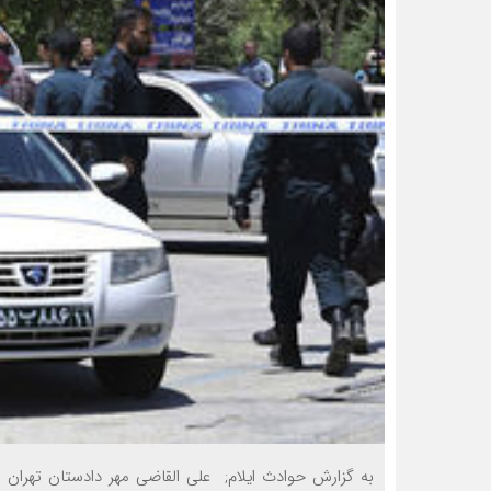
به گزارش حوادث ایلام; علی القاضی مهر دادستان تهران اف