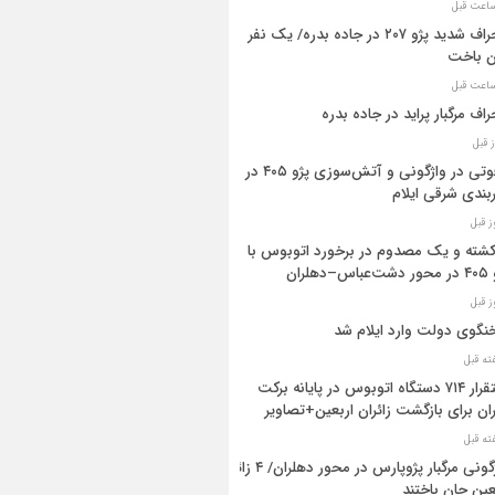
انحراف شدید پژو ۲۰۷ در جاده بدره/ یک نفر
ن باخت
راف مرگبار پراید در جاده بدره
۳فوتی در واژگونی و آتش‌سوزی پژو ۴۰۵ در
بندی شرقی ایلام
 کشته و یک مصدوم در برخورد اتوبوس با
اس–دهلران
گوی دولت وارد ایلام شد
استقرار ۷۱۴ دستگاه اتوبوس در پایانه برکت
ان برای بازگشت زائران اربعین+تصاویر
واژگونی مرگبار پژوپارس در محور دهلران/ ۴ زائر
عین جان باختند