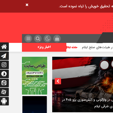
زمین‌لرزه ۴/۲ ریشتری دره شهر را لرزاند
تراژد
اخبار ویژه