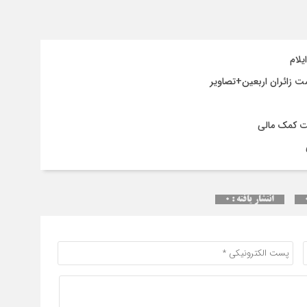
انح
برج
ت کمک مالی
انتشار یافته : ۰