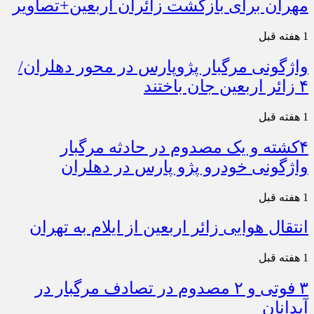
مهران برای بازگشت زائران اربعین+تصاویر
1 هفته قبل
واژگونی مرگبار پژوپارس در محور دهلران/
۴ زائر اربعین جان باختند
1 هفته قبل
۴کشته و یک مصدوم در حادثه مرگبار
واژگونی خودرو پژو پارس در دهلران
1 هفته قبل
انتقال هوایی زائر اربعین از ایلام به تهران
1 هفته قبل
۳ فوتی و ۲ مصدوم در تصادف مرگبار در
آبدانان