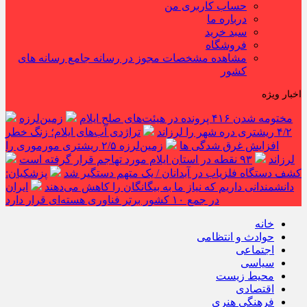
حساب کاربری من
درباره ما
سبد خرید
فروشگاه
مشاهده مشخصات مجوز در رسانه جامع رسانه های
کشور
اخبار ویژه
مختومه شدن ۴۱۶ پرونده در هیئت‌های صلح ایلام
زمین‌لرزه
۴/۲ ریشتری دره شهر را لرزاند
تراژدی آب‌های ایلام؛ زنگ خطر
افزایش غرق شدگی ها
زمین‌لرزه ۲/۵ ریشتری مورموری را
لرزاند
۹۳ نقطه در استان ایلام مورد تهاجم قرار گرفته است
کشف دستگاه فلزیاب در آبدانان / یک متهم دستگیر شد
پزشکیان:
دانشمندانی داریم که نیاز ما به بیگانگان را کاهش می‌دهند
ایران
در جمع ۱۰ کشور برتر فناوری هسته‌ای قرار دارد
خانه
حوادث و انتظامی
اجتماعی
سیاسی
محیط زیست
اقتصادی
فرهنگی هنری