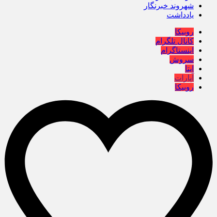
شهروند خبرنگار
یادداشت
روبیکا
کانال تلگرام
اینستاگرام
سروش
ایتا
آپارات
روبیکا