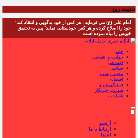
حدیث روز
امام علی (ع) می فرماید : هر کس از خود بدگویی و انتقاد کند٬
خود را اصلاح کرده و هر کس خودستایی نماید٬ پس به تحقیق
خویش را تباه نموده است.
خانه
حوادث و انتظامی
اجتماعی
سیاسی
محیط زیست
اقتصادی
فرهنگی هنری
شهروند خبرنگار
یادداشت
آرشیو
ارتباط با ما
اعضا