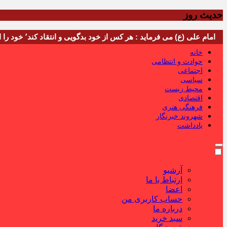
حدیث روز
امام علی (ع) می فرماید : هر کس از خود بدگویی و انتقاد کند٬ خود را اصلاح کرده و هر کس خودستایی نماید٬ پس به تحقیق خویش را تباه نموده است.
خانه
حوادث و انتظامی
اجتماعی
سیاسی
محیط زیست
اقتصادی
فرهنگی هنری
شهروند خبرنگار
یادداشت
آرشیو
ارتباط با ما
اعضا
حساب کاربری من
درباره ما
سبد خرید