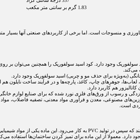
337 درجه سانتی گراد
1.83 گرم بر سانتی متر مکعب
اورزی و منسوجات است. اما برخی از کاربردهای صنعتی آنها بسیار مت
کیب کودهای فسفاته حدود 50 تا 60 درصد اسید سولفوریک وجود دارد. کود اسید سولفوریک را 
می‌کند.
ی خانگی (به‌ویژه برای حذف مو و چربی) اسید سولفوریک وجود دارد.
، لعاب‌ها، جوهرهای چاپ، کاغذ، پارچه‌ها و در فرآیند ساخت نایلون هم 
اتالیزور هم کاربرد دارد.
گی و رسوب از ورق‌های فلزی نورد شده که برای صنایع لوازم خانگی 
زین‌های مصنوعی، معدن و فرآوری مواد معدنی، تصفیه فاضلاب، مواد من
ردی است.
دارد. معمولا از این ماده برای تمیز کردن ساختمان‌ها استفاده می‌کنن