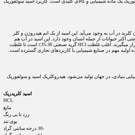
ریک در جهان تولید می‌شود. اسید سولفوریک یک ماده شیمیایی و کالای کلیدی است. کاربرد اسید سولفوریک
روژن کلرید در آب به وجود می‌آید. این اسید از یک اتم هیدروژن و کلر
ی اکثر حیوانات از جمله انسان وجود دارد. این اسید در آب هم
حلالیت دارد. اسید کلریدریک را در محلول هایی با غلظت‌های مختلف تا 38 درصد تولید میکنند که این ترکیبات در درجه اسیدهای بسیار قوی قرار میگیرند. اغلب غلظت HCl گرید صنعتی 30-35٪ است تا غلظت
ه اولیه مهم در صنایع شیمیایی با کاربردهای تجاری گسترده است.
یایی بنیادی، در جهان تولید می‌شود. هیدروکلریک اسید و سولفوریک
اسید کلریدریک
HCL
مایع
زرد تا بی رنگ
بوی تند
-30 درجه سانتی گراد