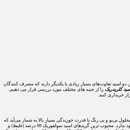
دو اسید تفاوت‌های بسیار زیادی با یکدیگر دارند که مصرف کنندگان
سید کلریدریک
را از جنبه های مختلف مورد بررسی قرار می دهیم.
ار خریداری کنید.
ن اسید یک محلول بی‌‌بو و بی رنگ با قدرت خورندگی بسیار بالا به شمار می‌آید که
قدرت آن ناشی از pH پایین اسیدی است. از آنجا که سولفوریک اسید میل ترکیبی قوی با بخار آب دارد؛ این ماده در طبیعت به طور خالص وجود ندارد. محبوب ترین گریدهای اسید سولفوریک 98 درصد (غلیظ) و