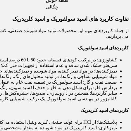
نقطه جوش
چگالی
تفاوت کاربرد های اسید سولفوریک و اسید کلریدریک
از جمله کاربردهای مهم این محصولات تولید مواد شوینده صنعتی، کش
می پردازیم.
کاربردهای اسید سولفوریک
کشاورزی: در تر
سریعتر خشک شدن ساقه و عدم استفاده از تجهیزات فنی کمک 
تمیزکننده‌ها: در مواد تمیز کننده، مواد شوینده و تمیزکننده‌ها
مواد شیمیایی نساجی و رنگ‌ها: در تولید محلول‌های رنگ، رنگ‌ها
صنعت نفت و گاز: اسید سولفوریک در تصفیه نفت خام به عنوان ک
پردازش فلز: برای شکل دهی به فلز و حذف اکسیداسیون، زنگ‌زد
سایر کاربردها: همچنین در داروسازی، ضدیخ‌ها، حشره‌کش‌ها، ر
کاتالیزور در مهندسی اسید سولفوریک یک ترکیب شیمیایی کارب
کاربردهای اسید کلریدریک
پلاستیک‌ها: از HCl برای تولید صنعتی کلرید وینیل استفاده می‌کنند که سپس در تولید PVC به کار می‌رود. این ماده یکی از مواد شیمیایی است که برای تولید فوم پلی‌یورتان هم کاربرد دارد.
تمیزکاری: اسید کلریدریک در مواد شوینده به مقدار مشخصی وجود 