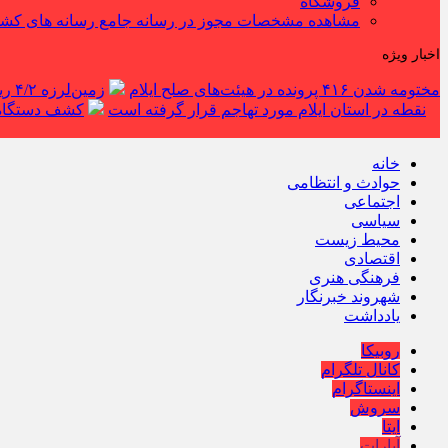
فروشگاه
مشاهده مشخصات مجوز در رسانه جامع رسانه های کش
اخبار ویژه
مختومه شدن ۴۱۶ پرونده در هیئت‌های صلح ایلام
زمین‌لرزه ۴/۲ ریشتری دره شهر را لرزاند
نقطه در استان ایلام مورد تهاجم قرار گرفته است
کشف دستگاه ف
خانه
حوادث و انتظامی
اجتماعی
سیاسی
محیط زیست
اقتصادی
فرهنگی هنری
شهروند خبرنگار
یادداشت
روبیکا
کانال تلگرام
اینستاگرام
سروش
ایتا
آپارات