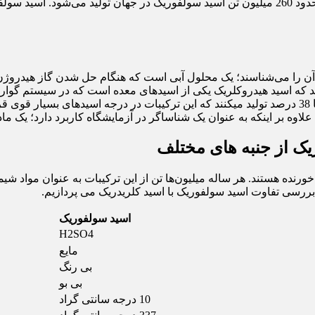
77 درصد است که این محصولات هم قابل رقیق شدن هستند. سالانه حدود 260 میلیون تن اسید سولفو
د کلریدریک هم آن را می‌شناسند؛ یک محلول آبی است که هنگام حل شدن گاز هید
نند که اسید هیدروکلریک یکی از اسیدهای معده است که در سیستم گوارش
وه بر اینکه به عنوان یک شناساگر در آزمایشگاه کاربرد دارد؛ یک ماد
یک از جنبه های مختلف
نده هستند. هر ساله میلیون‌ها تن از این ترکیبات به عنوان مواد شیم
 بررسی تفاوت اسید سولفوریک با اسید کلریدریک می پردازیم.
اسید سولفوریک
H2SO4
مایع
بی رنگ
بی بو
10 درجه سانتی گراد